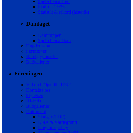
Spelschema Herr
Statistik 25/26
Statistik & rekord (historik)
Damlaget
Damtruppen
Spelschema Dam
Ungdomslag
Skridskokul
Bandygymnasiet
Bildgallerier
Föreningen
Vill du hjälpa till i IFK?
Kontakta oss
Styrelsen
Historia
Bildgallerier
Dokument
Stadgar (PDF)
DNA & Värdegrund
Ungdomspolicy
Säsongsrapport 24/25