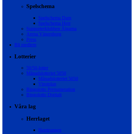
Spelschema
Spelschema Dam
Spelschema Herr
Supporterklubben Älgarna
Arena Vänersborg
Press
Bli medlem
Lotterier
50/50-lotter
Månadslotteriet 5050
Månadslotteriet 5050
Vinstplan
Bingolotto Prenumeration
Bingolotto Digitalt
Våra lag
Herrlaget
Herrtruppen