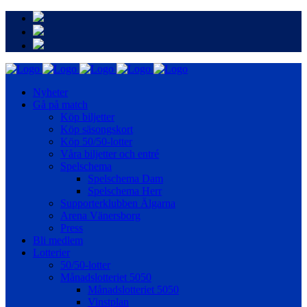
Nyheter
Gå på match
Köp biljetter
Köp säsongskort
Köp 50/50-lotter
Våra biljetter och entré
Spelschema
Spelschema Dam
Spelschema Herr
Supporterklubben Älgarna
Arena Vänersborg
Press
Bli medlem
Lotterier
50/50-lotter
Månadslotteriet 5050
Månadslotteriet 5050
Vinstplan