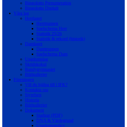
Bingolotto Prenumeration
Bingolotto Digitalt
Våra lag
Herrlaget
Herrtruppen
Spelschema Herr
Statistik 25/26
Statistik & rekord (historik)
Damlaget
Damtruppen
Spelschema Dam
Ungdomslag
Skridskokul
Bandygymnasiet
Bildgallerier
Föreningen
Vill du hjälpa till i IFK?
Kontakta oss
Styrelsen
Historia
Bildgallerier
Dokument
Stadgar (PDF)
DNA & Värdegrund
Ungdomspolicy