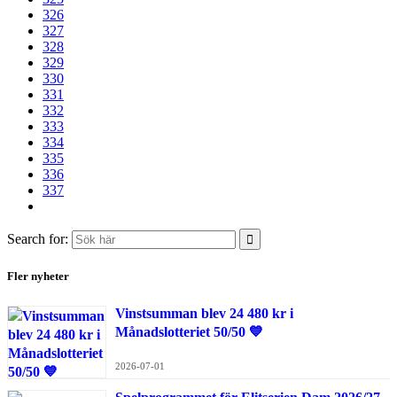
326
327
328
329
330
331
332
333
334
335
336
337
Search for:
Fler nyheter
Vinstsumman blev 24 480 kr i
Månadslotteriet 50/50 💙
2026-07-01