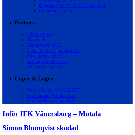
Integritetspolicy – IFK Vänersborg
Hållbarhetsrapport
Partners
Våra partners
Nätverket
Bandyfesten 2026
Ladda hem vår partnerfolder
Privatpartner (PDF)
Säsongsrapport 25/26
Hållbarhetsrapport
Cuper & Läger
Nordic Bandy Cup 2026/27
Sommarbandyskola 2026
Summer Day Camp 2026
Inför IFK Vänersborg – Motala
Simon Blomqvist skadad