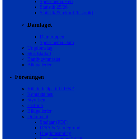
Spelschema Herr
Statistik 25/26
Statistik & rekord (historik)
Damlaget
Damtruppen
Spelschema Dam
Ungdomslag
Skridskokul
Bandygymnasiet
Bildgallerier
Föreningen
Vill du hjälpa till i IFK?
Kontakta oss
Styrelsen
Historia
Bildgallerier
Dokument
Stadgar (PDF)
DNA & Värdegrund
Ungdomspolicy
Säsongsrapport 24/25