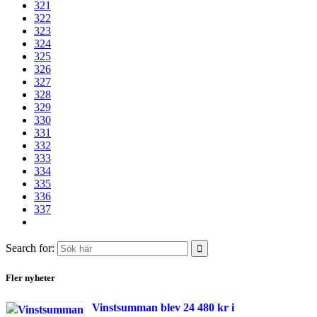
321
322
323
324
325
326
327
328
329
330
331
332
333
334
335
336
337
Search for:
Fler nyheter
Vinstsumman blev 24 480 kr i