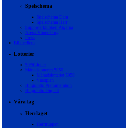
Spelschema
Spelschema Dam
Spelschema Herr
Supporterklubben Älgarna
Arena Vänersborg
Press
Bli medlem
Lotterier
50/50-lotter
Månadslotteriet 5050
Månadslotteriet 5050
Vinstplan
Bingolotto Prenumeration
Bingolotto Digitalt
Våra lag
Herrlaget
Herrtruppen