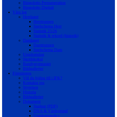
Bingolotto Prenumeration
Bingolotto Digitalt
Våra lag
Herrlaget
Herrtruppen
Spelschema Herr
Statistik 25/26
Statistik & rekord (historik)
Damlaget
Damtruppen
Spelschema Dam
Ungdomslag
Skridskokul
Bandygymnasiet
Bildgallerier
Föreningen
Vill du hjälpa till i IFK?
Kontakta oss
Styrelsen
Historia
Bildgallerier
Dokument
Stadgar (PDF)
DNA & Värdegrund
Ungdomspolicy