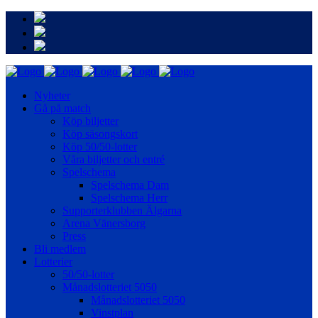
Nyheter
Gå på match
Köp biljetter
Köp säsongskort
Köp 50/50-lotter
Våra biljetter och entré
Spelschema
Spelschema Dam
Spelschema Herr
Supporterklubben Älgarna
Arena Vänersborg
Press
Bli medlem
Lotterier
50/50-lotter
Månadslotteriet 5050
Månadslotteriet 5050
Vinstplan