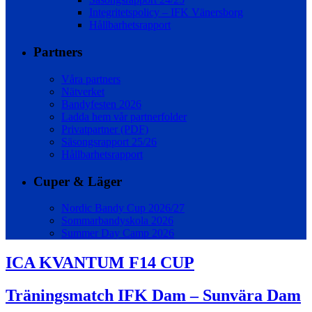
Integritetspolicy – IFK Vänersborg
Hållbarhetsrapport
Partners
Våra partners
Nätverket
Bandyfesten 2026
Ladda hem vår partnerfolder
Privatpartner (PDF)
Säsongsrapport 25/26
Hållbarhetsrapport
Cuper & Läger
Nordic Bandy Cup 2026/27
Sommarbandyskola 2026
Summer Day Camp 2026
ICA KVANTUM F14 CUP
Träningsmatch IFK Dam – Sunvära Dam