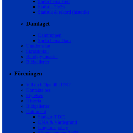
Spelschema Herr
Statistik 25/26
Statistik & rekord (historik)
Damlaget
Damtruppen
Spelschema Dam
Ungdomslag
Skridskokul
Bandygymnasiet
Bildgallerier
Föreningen
Vill du hjälpa till i IFK?
Kontakta oss
Styrelsen
Historia
Bildgallerier
Dokument
Stadgar (PDF)
DNA & Värdegrund
Ungdomspolicy
Säsongsrapport 24/25