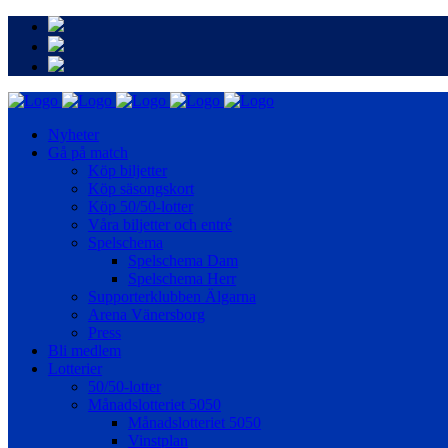
Nyheter
Gå på match
Köp biljetter
Köp säsongskort
Köp 50/50-lotter
Våra biljetter och entré
Spelschema
Spelschema Dam
Spelschema Herr
Supporterklubben Älgarna
Arena Vänersborg
Press
Bli medlem
Lotterier
50/50-lotter
Månadslotteriet 5050
Månadslotteriet 5050
Vinstplan