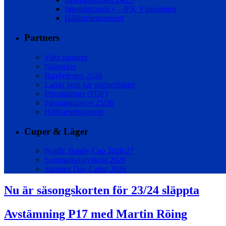
Integritetspolicy – IFK Vänersborg
Hållbarhetsrapport
Partners
Våra partners
Nätverket
Bandyfesten 2026
Ladda hem vår partnerfolder
Privatpartner (PDF)
Säsongsrapport 25/26
Hållbarhetsrapport
Cuper & Läger
Nordic Bandy Cup 2026/27
Sommarbandyskola 2026
Summer Day Camp 2026
Nu är säsongskorten för 23/24 släppta
Avstämning P17 med Martin Röing