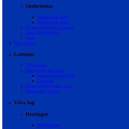
Spelschema
Spelschema Dam
Spelschema Herr
Supporterklubben Älgarna
Arena Vänersborg
Press
Bli medlem
Lotterier
50/50-lotter
Månadslotteriet 5050
Månadslotteriet 5050
Vinstplan
Bingolotto Prenumeration
Bingolotto Digitalt
Våra lag
Herrlaget
Herrtruppen