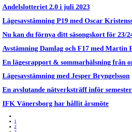
Andelslotteriet 2.0 i juli 2023
Lägesavstämning P19 med Oscar Kristens
Nu kan du förnya ditt säsongskort för 23/2
Avstämning Damlag och F17 med Martin 
En lägesrapport & sommarhälsning från o
Lägesavstämning med Jesper Bryngelsson
En avslutande nätverksträff inför semeste
IFK Vänersborg har hållit årsmöte
1
2
3