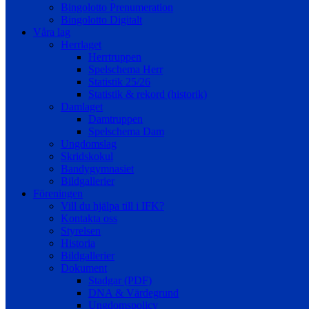
Bingolotto Prenumeration
Bingolotto Digitalt
Våra lag
Herrlaget
Herrtruppen
Spelschema Herr
Statistik 25/26
Statistik & rekord (historik)
Damlaget
Damtruppen
Spelschema Dam
Ungdomslag
Skridskokul
Bandygymnasiet
Bildgallerier
Föreningen
Vill du hjälpa till i IFK?
Kontakta oss
Styrelsen
Historia
Bildgallerier
Dokument
Stadgar (PDF)
DNA & Värdegrund
Ungdomspolicy