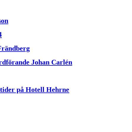
son
4
Frändberg
rdförande Johan Carlén
rtider på Hotell Hehrne