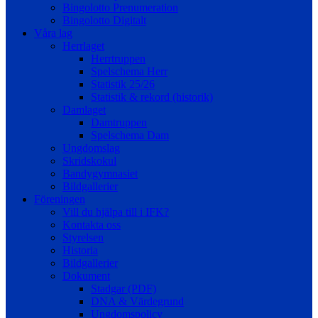
Bingolotto Prenumeration
Bingolotto Digitalt
Våra lag
Herrlaget
Herrtruppen
Spelschema Herr
Statistik 25/26
Statistik & rekord (historik)
Damlaget
Damtruppen
Spelschema Dam
Ungdomslag
Skridskokul
Bandygymnasiet
Bildgallerier
Föreningen
Vill du hjälpa till i IFK?
Kontakta oss
Styrelsen
Historia
Bildgallerier
Dokument
Stadgar (PDF)
DNA & Värdegrund
Ungdomspolicy