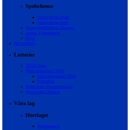
Spelschema
Spelschema Dam
Spelschema Herr
Supporterklubben Älgarna
Arena Vänersborg
Press
Bli medlem
Lotterier
50/50-lotter
Månadslotteriet 5050
Månadslotteriet 5050
Vinstplan
Bingolotto Prenumeration
Bingolotto Digitalt
Våra lag
Herrlaget
Herrtruppen