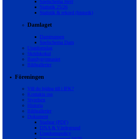
Spelschema Herr
Statistik 25/26
Statistik & rekord (historik)
Damlaget
Damtruppen
Spelschema Dam
Ungdomslag
Skridskokul
Bandygymnasiet
Bildgallerier
Föreningen
Vill du hjälpa till i IFK?
Kontakta oss
Styrelsen
Historia
Bildgallerier
Dokument
Stadgar (PDF)
DNA & Värdegrund
Ungdomspolicy
Säsongsrapport 24/25