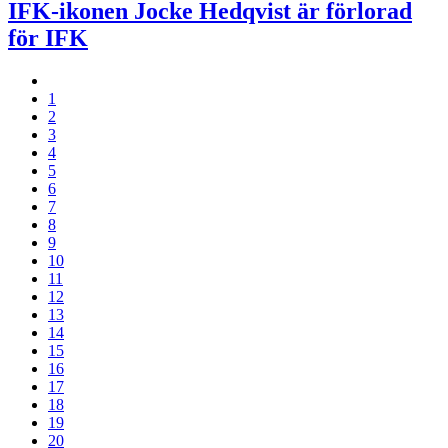
IFK-ikonen Jocke Hedqvist är förlorad
för IFK
1
2
3
4
5
6
7
8
9
10
11
12
13
14
15
16
17
18
19
20