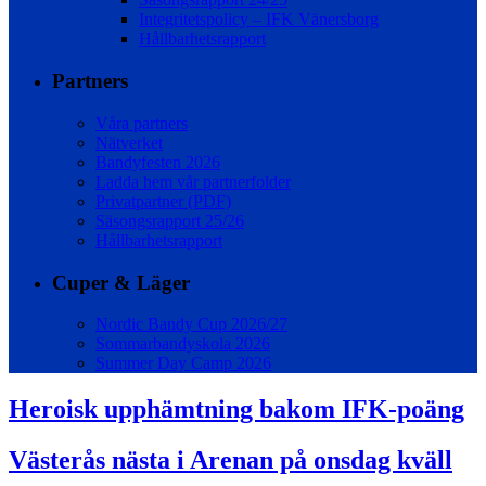
Integritetspolicy – IFK Vänersborg
Hållbarhetsrapport
Partners
Våra partners
Nätverket
Bandyfesten 2026
Ladda hem vår partnerfolder
Privatpartner (PDF)
Säsongsrapport 25/26
Hållbarhetsrapport
Cuper & Läger
Nordic Bandy Cup 2026/27
Sommarbandyskola 2026
Summer Day Camp 2026
Heroisk upphämtning bakom IFK-poäng
Västerås nästa i Arenan på onsdag kväll