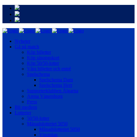
Nyheter
Gå på match
Köp biljetter
Köp säsongskort
Köp 50/50-lotter
Våra biljetter och entré
Spelschema
Spelschema Dam
Spelschema Herr
Supporterklubben Älgarna
Arena Vänersborg
Press
Bli medlem
Lotterier
50/50-lotter
Månadslotteriet 5050
Månadslotteriet 5050
Vinstplan