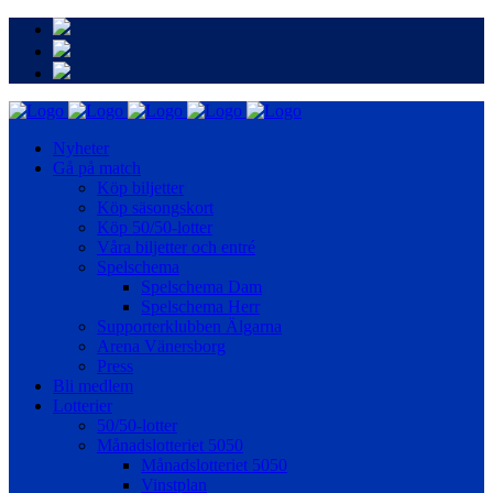
Nyheter
Gå på match
Köp biljetter
Köp säsongskort
Köp 50/50-lotter
Våra biljetter och entré
Spelschema
Spelschema Dam
Spelschema Herr
Supporterklubben Älgarna
Arena Vänersborg
Press
Bli medlem
Lotterier
50/50-lotter
Månadslotteriet 5050
Månadslotteriet 5050
Vinstplan