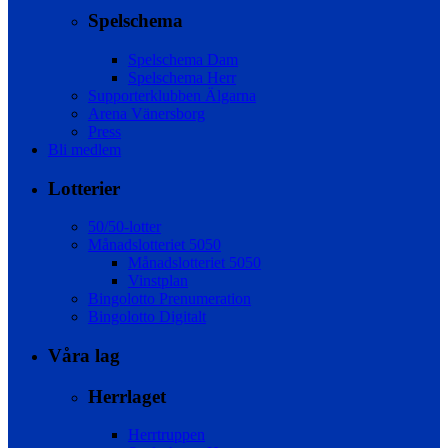
Spelschema
Spelschema Dam
Spelschema Herr
Supporterklubben Älgarna
Arena Vänersborg
Press
Bli medlem
Lotterier
50/50-lotter
Månadslotteriet 5050
Månadslotteriet 5050
Vinstplan
Bingolotto Prenumeration
Bingolotto Digitalt
Våra lag
Herrlaget
Herrtruppen