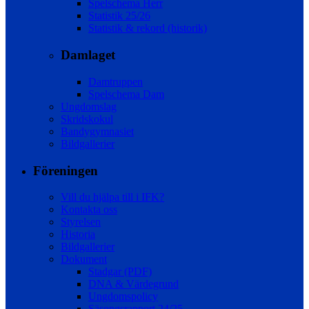
Spelschema Herr
Statistik 25/26
Statistik & rekord (historik)
Damlaget
Damtruppen
Spelschema Dam
Ungdomslag
Skridskokul
Bandygymnasiet
Bildgallerier
Föreningen
Vill du hjälpa till i IFK?
Kontakta oss
Styrelsen
Historia
Bildgallerier
Dokument
Stadgar (PDF)
DNA & Värdegrund
Ungdomspolicy
Säsongsrapport 24/25