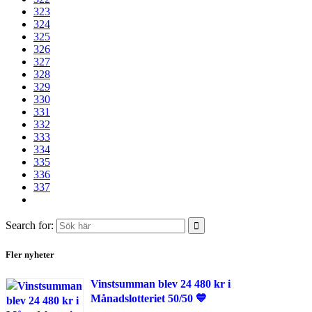
323
324
325
326
327
328
329
330
331
332
333
334
335
336
337
Search for:
Fler nyheter
Vinstsumman blev 24 480 kr i
Månadslotteriet 50/50 💙