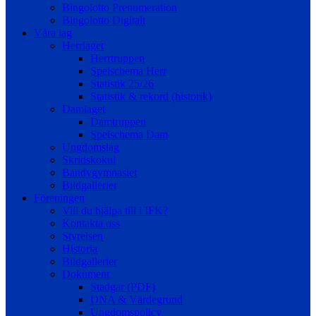
Bingolotto Prenumeration
Bingolotto Digitalt
Våra lag
Herrlaget
Herrtruppen
Spelschema Herr
Statistik 25/26
Statistik & rekord (historik)
Damlaget
Damtruppen
Spelschema Dam
Ungdomslag
Skridskokul
Bandygymnasiet
Bildgallerier
Föreningen
Vill du hjälpa till i IFK?
Kontakta oss
Styrelsen
Historia
Bildgallerier
Dokument
Stadgar (PDF)
DNA & Värdegrund
Ungdomspolicy