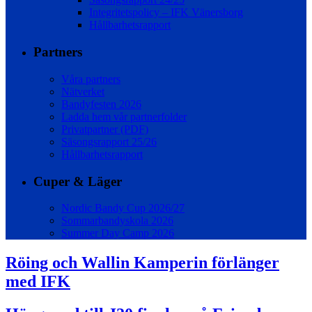
Integritetspolicy – IFK Vänersborg
Hållbarhetsrapport
Partners
Våra partners
Nätverket
Bandyfesten 2026
Ladda hem vår partnerfolder
Privatpartner (PDF)
Säsongsrapport 25/26
Hållbarhetsrapport
Cuper & Läger
Nordic Bandy Cup 2026/27
Sommarbandyskola 2026
Summer Day Camp 2026
Röing och Wallin Kamperin förlänger
med IFK