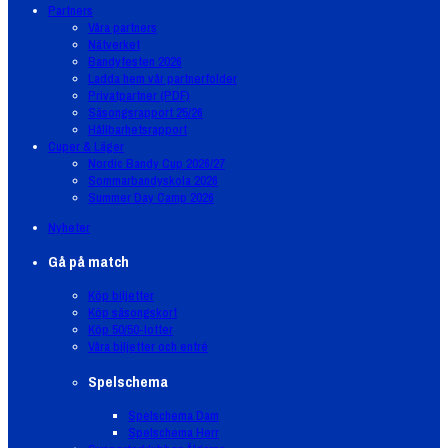
Partners
Våra partners
Nätverket
Bandyfesten 2026
Ladda hem vår partnerfolder
Privatpartner (PDF)
Säsongsrapport 25/26
Hållbarhetsrapport
Cuper & Läger
Nordic Bandy Cup 2026/27
Sommarbandyskola 2026
Summer Day Camp 2026
Nyheter
Gå på match
Köp biljetter
Köp säsongskort
Köp 50/50-lotter
Våra biljetter och entré
Spelschema
Spelschema Dam
Spelschema Herr