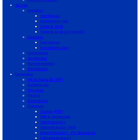
Våra lag
Herrlaget
Herrtruppen
Spelschema Herr
Statistik 25/26
Statistik & rekord (historik)
Damlaget
Damtruppen
Spelschema Dam
Ungdomslag
Skridskokul
Bandygymnasiet
Bildgallerier
Föreningen
Vill du hjälpa till i IFK?
Kontakta oss
Styrelsen
Historia
Bildgallerier
Dokument
Stadgar (PDF)
DNA & Värdegrund
Ungdomspolicy
Säsongsrapport 24/25
Integritetspolicy – IFK Vänersborg
Hållbarhetsrapport