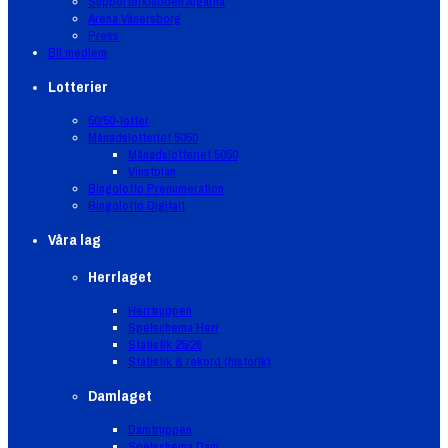
Supporterklubben Älgarna
Arena Vänersborg
Press
Bli medlem
Lotterier
50/50-lotter
Månadslotteriet 5050
Månadslotteriet 5050
Vinstplan
Bingolotto Prenumeration
Bingolotto Digitalt
Våra lag
Herrlaget
Herrtruppen
Spelschema Herr
Statistik 25/26
Statistik & rekord (historik)
Damlaget
Damtruppen
Spelschema Dam