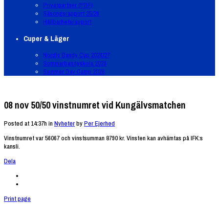
Privatpartner (PDF)
Säsongsrapport 25/26
Hållbarhetsrapport
Cuper & Läger
Nordic Bandy Cup 2026/27
Sommarbandyskola 2026
Summer Day Camp 2026
08 nov
50/50 vinstnumret vid Kungälvsmatchen
Posted at 14:37h
in
Nyheter
by
Per Ejerhed
Vinstnumret var 56067 och vinstsumman 8790 kr. Vinsten kan avhämtas på IFK:s
kansli.
Dela
Print page