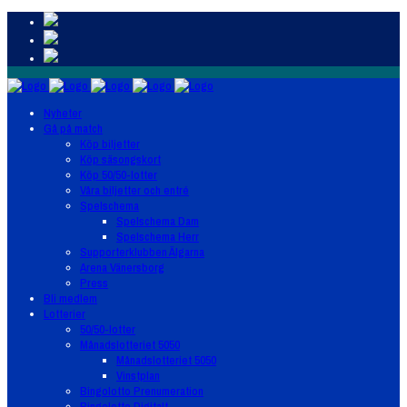
Nyheter
Gå på match
Köp biljetter
Köp säsongskort
Köp 50/50-lotter
Våra biljetter och entré
Spelschema
Spelschema Dam
Spelschema Herr
Supporterklubben Älgarna
Arena Vänersborg
Press
Bli medlem
Lotterier
50/50-lotter
Månadslotteriet 5050
Månadslotteriet 5050
Vinstplan
Bingolotto Prenumeration
Bingolotto Digitalt