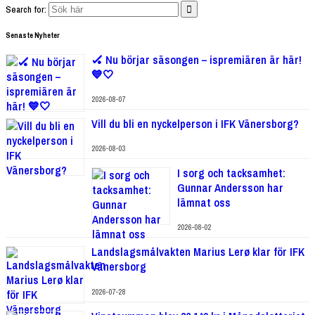
Search for:
Senaste Nyheter
🏑 Nu börjar säsongen – ispremiären är här!
💙🤍
2026-08-07
Vill du bli en nyckelperson i IFK Vänersborg?
2026-08-03
I sorg och tacksamhet:
Gunnar Andersson har
lämnat oss
2026-08-02
Landslagsmålvakten Marius Lerø klar för IFK
Vänersborg
2026-07-28