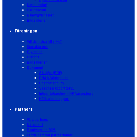
Ungdomslag
Skridskokul
Bandygymnasiet
Bildgallerier
Föreningen
Vill du hjälpa till i IFK?
Kontakta oss
Styrelsen
Historia
Bildgallerier
Dokument
Stadgar (PDF)
DNA & Värdegrund
Ungdomspolicy
Säsongsrapport 24/25
Integritetspolicy – IFK Vänersborg
Hållbarhetsrapport
Partners
Våra partners
Nätverket
Bandyfesten 2026
Ladda hem vår partnerfolder