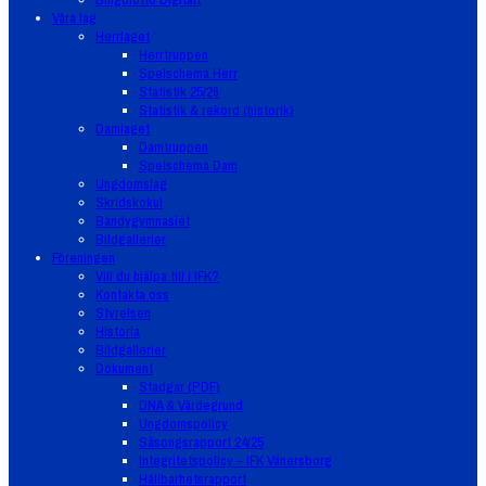
Våra lag
Herrlaget
Herrtruppen
Spelschema Herr
Statistik 25/26
Statistik & rekord (historik)
Damlaget
Damtruppen
Spelschema Dam
Ungdomslag
Skridskokul
Bandygymnasiet
Bildgallerier
Föreningen
Vill du hjälpa till i IFK?
Kontakta oss
Styrelsen
Historia
Bildgallerier
Dokument
Stadgar (PDF)
DNA & Värdegrund
Ungdomspolicy
Säsongsrapport 24/25
Integritetspolicy – IFK Vänersborg
Hållbarhetsrapport