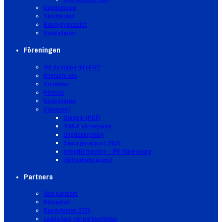
Ungdomslag
Skridskokul
Bandygymnasiet
Bildgallerier
Föreningen
Vill du hjälpa till i IFK?
Kontakta oss
Styrelsen
Historia
Bildgallerier
Dokument
Stadgar (PDF)
DNA & Värdegrund
Ungdomspolicy
Säsongsrapport 24/25
Integritetspolicy – IFK Vänersborg
Hållbarhetsrapport
Partners
Våra partners
Nätverket
Bandyfesten 2026
Ladda hem vår partnerfolder