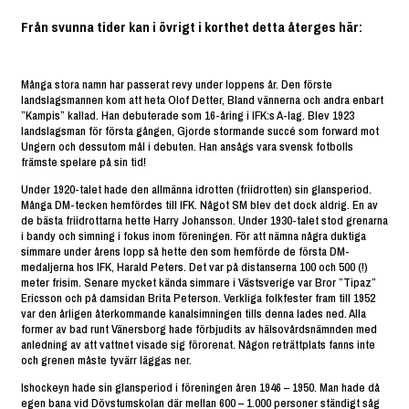
Från svunna tider kan i övrigt i korthet detta återges här:
Många stora namn har passerat revy under loppens år. Den förste
landslagsmannen kom att heta Olof Detter, Bland vännerna och andra enbart
”Kampis” kallad. Han debuterade som 16-åring i IFK:s A-lag. Blev 1923
landslagsman för första gången, Gjorde stormande succé som forward mot
Ungern och dessutom mål i debuten. Han ansågs vara svensk fotbolls
främste spelare på sin tid!
Under 1920-talet hade den allmänna idrotten (friidrotten) sin glansperiod.
Många DM-tecken hemfördes till IFK. Något SM blev det dock aldrig. En av
de bästa friidrottarna hette Harry Johansson. Under 1930-talet stod grenarna
i bandy och simning i fokus inom föreningen. För att nämna några duktiga
simmare under årens lopp så hette den som hemförde de första DM-
medaljerna hos IFK, Harald Peters. Det var på distanserna 100 och 500 (!)
meter frisim. Senare mycket kända simmare i Västsverige var Bror ”Tipaz”
Ericsson och på damsidan Brita Peterson. Verkliga folkfester fram till 1952
var den årligen återkommande kanalsimningen tills denna lades ned. Alla
former av bad runt Vänersborg hade förbjudits av hälsovårdsnämnden med
anledning av att vattnet visade sig förorenat. Någon reträttplats fanns inte
och grenen måste tyvärr läggas ner.
Ishockeyn hade sin glansperiod i föreningen åren 1946 – 1950. Man hade då
egen bana vid Dövstumskolan där mellan 600 – 1.000 personer ständigt såg