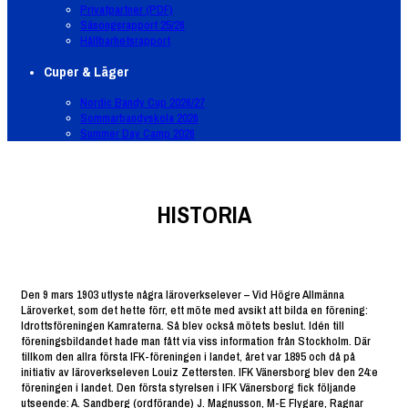
Privatpartner (PDF)
Säsongsrapport 25/26
Hållbarhetsrapport
Cuper & Läger
Nordic Bandy Cup 2026/27
Sommarbandyskola 2026
Summer Day Camp 2026
HISTORIA
Den 9 mars 1903 utlyste några läroverkselever – Vid Högre Allmänna
Läroverket, som det hette förr, ett möte med avsikt att bilda en förening:
Idrottsföreningen Kamraterna. Så blev också mötets beslut. Idén till
föreningsbildandet hade man fått via viss information från Stockholm. Där
tillkom den allra första IFK-föreningen i landet, året var 1895 och då på
initiativ av läroverkseleven Louiz Zettersten. IFK Vänersborg blev den 24:e
föreningen i landet. Den första styrelsen i IFK Vänersborg fick följande
utseende: A. Sandberg (ordförande) J. Magnusson, M-E Flygare, Ragnar