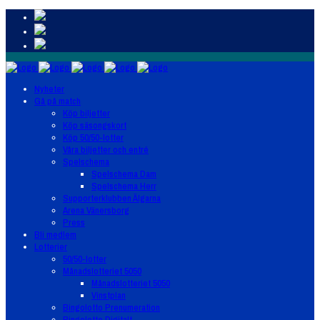
Nyheter
Gå på match
Köp biljetter
Köp säsongskort
Köp 50/50-lotter
Våra biljetter och entré
Spelschema
Spelschema Dam
Spelschema Herr
Supporterklubben Älgarna
Arena Vänersborg
Press
Bli medlem
Lotterier
50/50-lotter
Månadslotteriet 5050
Månadslotteriet 5050
Vinstplan
Bingolotto Prenumeration
Bingolotto Digitalt