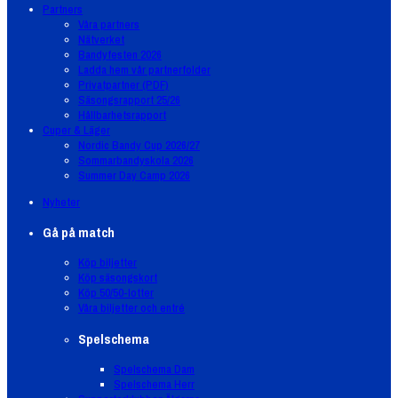
Partners
Våra partners
Nätverket
Bandyfesten 2026
Ladda hem vår partnerfolder
Privatpartner (PDF)
Säsongsrapport 25/26
Hållbarhetsrapport
Cuper & Läger
Nordic Bandy Cup 2026/27
Sommarbandyskola 2026
Summer Day Camp 2026
Nyheter
Gå på match
Köp biljetter
Köp säsongskort
Köp 50/50-lotter
Våra biljetter och entré
Spelschema
Spelschema Dam
Spelschema Herr