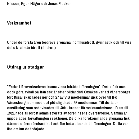
Nilsson, Egon Häger och Jonas Flocker.
Verksamhet
Under de första åren bedrevs grenarna inomhusidrott, gymnastik och till viss
del s.k. allmän idrott (friidrott).
Utdrag ur stadgar
”Endast läroverkselever kunna vinna inträde i föreningen”. Detta fick man
dock göra avkall på från sex år efter bildandet! Orsaken var att Vänersborgs
Idrottssällskap lades ner och 27 av VIS medlemmar gick över till IFK
Vänersborg, som med det plötsligt hade 47 medlemmar. Till detta en
omsättning som redovisades till 499:- kronor för verksamhetsåret. Fram till
1921 hade all idrott administrerats av föreningens överstyrelse. Samma år
uppdelades förvaltningen i sektioner. De olika förekommande grenarna fick
därmed större rörelsefrihet och fler ledare bands till föreningen. Detta var
lite om hur det började.