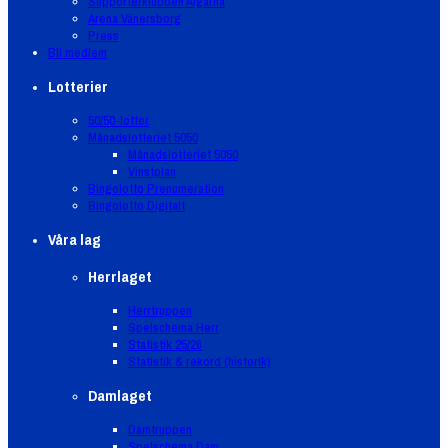
Supporterklubben Älgarna
Arena Vänersborg
Press
Bli medlem
Lotterier
50/50-lotter
Månadslotteriet 5050
Månadslotteriet 5050
Vinstplan
Bingolotto Prenumeration
Bingolotto Digitalt
Våra lag
Herrlaget
Herrtruppen
Spelschema Herr
Statistik 25/26
Statistik & rekord (historik)
Damlaget
Damtruppen
Spelschema Dam