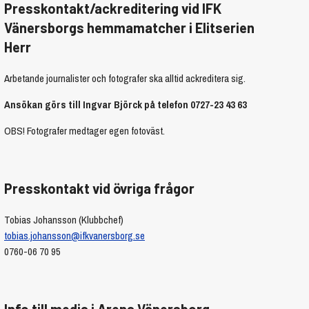
Presskontakt/ackreditering vid IFK
Vänersborgs hemmamatcher i Elitserien
Herr
Arbetande journalister och fotografer ska alltid ackreditera sig.
Ansökan görs till Ingvar Björck på telefon 0727-23 43 63
OBS! Fotografer medtager egen fotoväst.
Presskontakt vid övriga frågor
Tobias Johansson (Klubbchef)
tobias.johansson@ifkvanersborg.se
0760-06 70 95
Info till media i Arena Vänersborg