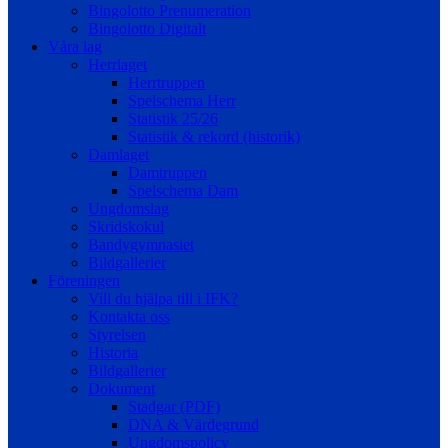
Bingolotto Prenumeration
Bingolotto Digitalt
Våra lag
Herrlaget
Herrtruppen
Spelschema Herr
Statistik 25/26
Statistik & rekord (historik)
Damlaget
Damtruppen
Spelschema Dam
Ungdomslag
Skridskokul
Bandygymnasiet
Bildgallerier
Föreningen
Vill du hjälpa till i IFK?
Kontakta oss
Styrelsen
Historia
Bildgallerier
Dokument
Stadgar (PDF)
DNA & Värdegrund
Ungdomspolicy