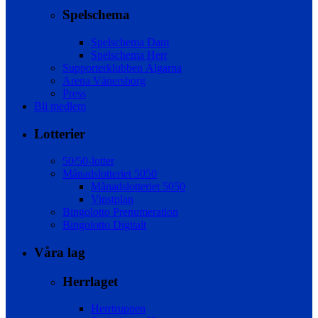
Spelschema
Spelschema Dam
Spelschema Herr
Supporterklubben Älgarna
Arena Vänersborg
Press
Bli medlem
Lotterier
50/50-lotter
Månadslotteriet 5050
Månadslotteriet 5050
Vinstplan
Bingolotto Prenumeration
Bingolotto Digitalt
Våra lag
Herrlaget
Herrtruppen