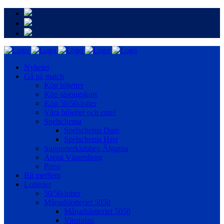
Nyheter
Gå på match
Köp biljetter
Köp säsongskort
Köp 50/50-lotter
Våra biljetter och entré
Spelschema
Spelschema Dam
Spelschema Herr
Supporterklubben Älgarna
Arena Vänersborg
Press
Bli medlem
Lotterier
50/50-lotter
Månadslotteriet 5050
Månadslotteriet 5050
Vinstplan