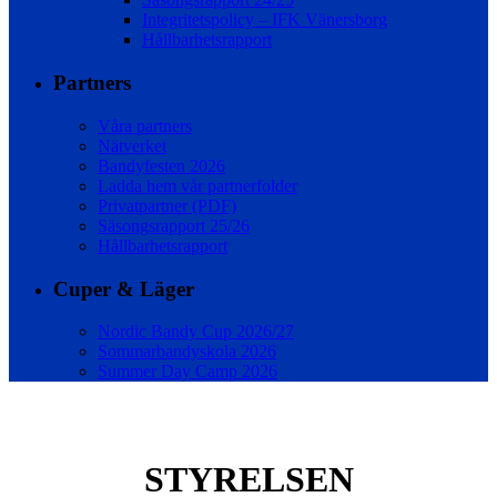
Integritetspolicy – IFK Vänersborg
Hållbarhetsrapport
Partners
Våra partners
Nätverket
Bandyfesten 2026
Ladda hem vår partnerfolder
Privatpartner (PDF)
Säsongsrapport 25/26
Hållbarhetsrapport
Cuper & Läger
Nordic Bandy Cup 2026/27
Sommarbandyskola 2026
Summer Day Camp 2026
STYRELSEN