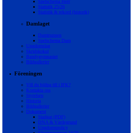
Spelschema Herr
Statistik 25/26
Statistik & rekord (historik)
Damlaget
Damtruppen
Spelschema Dam
Ungdomslag
Skridskokul
Bandygymnasiet
Bildgallerier
Föreningen
Vill du hjälpa till i IFK?
Kontakta oss
Styrelsen
Historia
Bildgallerier
Dokument
Stadgar (PDF)
DNA & Värdegrund
Ungdomspolicy
Säsongsrapport 24/25