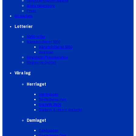
Supporterklubben Älgarna
Arena Vänersborg
Press
Bli medlem
Lotterier
50/50-lotter
Månadslotteriet 5050
Månadslotteriet 5050
Vinstplan
Bingolotto Prenumeration
Bingolotto Digitalt
Våra lag
Herrlaget
Herrtruppen
Spelschema Herr
Statistik 25/26
Statistik & rekord (historik)
Damlaget
Damtruppen
Spelschema Dam