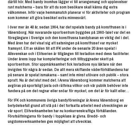
därtill hör. Med bandy inomhus lägger vi till arrangemang och upplevelser
runt matcherna – bara för att du som besökare skall känna dig extra
välkommen. Inför varje hemmamatch planerar vi för aktiviteter och program
som kommer att göra besöket extra minnesvärt.
I över mer än 40 år, sedan 1964, har det spelats bandy på konstfrusen is i
Vänersborg. När nuvarande sportcentrum byggdes på 1960-talet var det en
föregångare i Sverige och den konstfrusna bandybanan en viktig del i det.
Med åren har det visat sig att satsningen på konstfruset var mycket
framsynt. Ett av skälen till att IFK under de senaste 20 åren spelat i
Allsvenskan och i Elitserien är tillgången till Isstadion med dess faciliteter.
Under årens lopp har kompletteringar och tillbyggnader skett på
sportcentrum. Stor uppmärksamhet fick Isstadions nya läktare när den
invigdes för några år sedan. De allt mera skiftande väderförhållandena har
på senare år spelat ismakarna – samt inte minst utövare och publik – stora
spratt. Nu är det slut med det. I Arena Vänersborg kommer matcherna att
avgöras på sportsligt justa och rättvisa villkor och vår publik behöver inte
fundera på om det regnar eller snöar för mycket, om det är för kallt eller…
För IFK och kommunens övriga bandyföreningar är Arena Vänersborg en
betydelsefull grund att stå på i det fortsatta arbetet med utvecklingen av
vår sport. Elitverksamheten har nu konkurrenskraftiga förhållanden.
Förutsättningarna för bandy i toppklass är givna. Bredd- och
ungdomsverksamheten ges möjlighet att utvecklas.