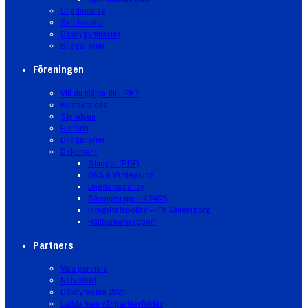
Ungdomslag
Skridskokul
Bandygymnasiet
Bildgallerier
Föreningen
Vill du hjälpa till i IFK?
Kontakta oss
Styrelsen
Historia
Bildgallerier
Dokument
Stadgar (PDF)
DNA & Värdegrund
Ungdomspolicy
Säsongsrapport 24/25
Integritetspolicy – IFK Vänersborg
Hållbarhetsrapport
Partners
Våra partners
Nätverket
Bandyfesten 2026
Ladda hem vår partnerfolder