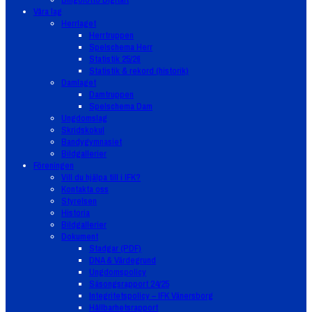
Våra lag
Herrlaget
Herrtruppen
Spelschema Herr
Statistik 25/26
Statistik & rekord (historik)
Damlaget
Damtruppen
Spelschema Dam
Ungdomslag
Skridskokul
Bandygymnasiet
Bildgallerier
Föreningen
Vill du hjälpa till i IFK?
Kontakta oss
Styrelsen
Historia
Bildgallerier
Dokument
Stadgar (PDF)
DNA & Värdegrund
Ungdomspolicy
Säsongsrapport 24/25
Integritetspolicy – IFK Vänersborg
Hållbarhetsrapport