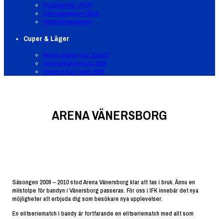
Privatpartner (PDF)
Säsongsrapport 25/26
Hållbarhetsrapport
Cuper & Läger
Nordic Bandy Cup 2026/27
Sommarbandyskola 2026
Summer Day Camp 2026
ARENA VÄNERSBORG
Säsongen 2009 – 2010 stod Arena Vänersborg klar att tas i bruk. Ännu en
milstolpe för bandyn i Vänersborg passeras. För oss i IFK innebär det nya
möjligheter att erbjuda dig som besökare nya upplevelser.
En elitseriematch i bandy är fortfarande en elitseriematch med allt som