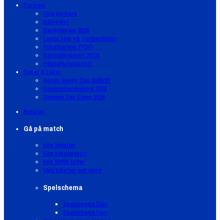
Partners
Våra partners
Nätverket
Bandyfesten 2026
Ladda hem vår partnerfolder
Privatpartner (PDF)
Säsongsrapport 25/26
Hållbarhetsrapport
Cuper & Läger
Nordic Bandy Cup 2026/27
Sommarbandyskola 2026
Summer Day Camp 2026
Nyheter
Gå på match
Köp biljetter
Köp säsongskort
Köp 50/50-lotter
Våra biljetter och entré
Spelschema
Spelschema Dam
Spelschema Herr