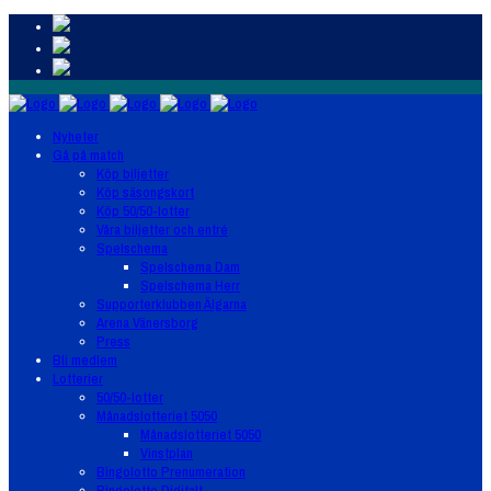
Nyheter
Gå på match
Köp biljetter
Köp säsongskort
Köp 50/50-lotter
Våra biljetter och entré
Spelschema
Spelschema Dam
Spelschema Herr
Supporterklubben Älgarna
Arena Vänersborg
Press
Bli medlem
Lotterier
50/50-lotter
Månadslotteriet 5050
Månadslotteriet 5050
Vinstplan
Bingolotto Prenumeration
Bingolotto Digitalt