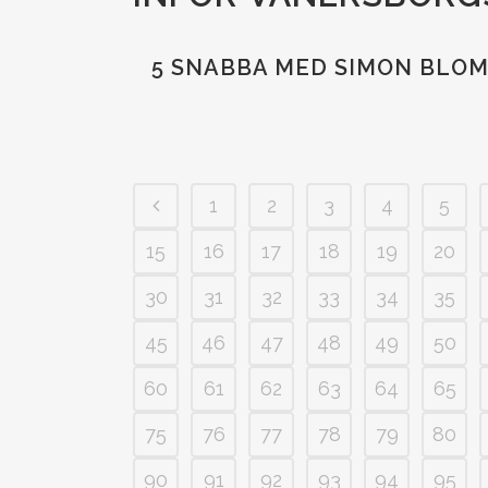
5 SNABBA MED SIMON BLO
1
2
3
4
5
15
16
17
18
19
20
30
31
32
33
34
35
45
46
47
48
49
50
60
61
62
63
64
65
75
76
77
78
79
80
90
91
92
93
94
95