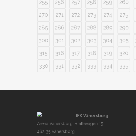
255
256
257
258
259
260
270
271
272
273
274
275
285
286
287
288
289
290
300
301
302
303
304
305
315
316
317
318
319
320
330
331
332
333
334
335
IFK Vänersborg
Arena Vänersborg, Brättevägen 15
462 35 Vänersborg