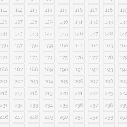
111
112
113
114
115
116
117
118
11
126
127
128
129
130
131
132
133
13
141
142
143
144
145
146
147
148
14
156
157
158
159
160
161
162
163
16
171
172
173
174
175
176
177
178
17
186
187
188
189
190
191
192
193
19
201
202
203
204
205
206
207
208
20
216
217
218
219
220
221
222
223
22
231
232
233
234
235
236
237
238
23
246
247
248
249
250
251
252
253
25