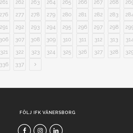
261
262
263
264
265
266
267
268
26
276
277
278
279
280
281
282
283
28
291
292
293
294
295
296
297
298
29
306
307
308
309
310
311
312
313
31
321
322
323
324
325
326
327
328
32
336
337
FÖLJ IFK VÄNERSBORG