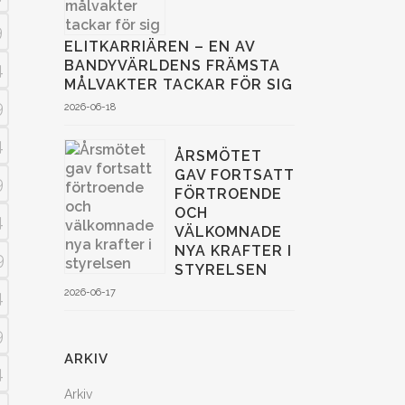
9
ELITKARRIÄREN – EN AV
BANDYVÄRLDENS FRÄMSTA
4
MÅLVAKTER TACKAR FÖR SIG
9
2026-06-18
4
ÅRSMÖTET
GAV FORTSATT
9
FÖRTROENDE
OCH
4
VÄLKOMNADE
NYA KRAFTER I
9
STYRELSEN
2026-06-17
4
9
ARKIV
4
Arkiv