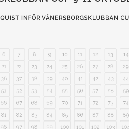
MQUIST INFÖR VÄNERSBORGSKLUBBAN C
6
7
8
9
10
11
12
13
14
21
22
23
24
25
26
27
28
29
36
37
38
39
40
41
42
43
44
51
52
53
54
55
56
57
58
59
66
67
68
69
70
71
72
73
74
81
82
83
84
85
86
87
88
89
96
97
98
99
100
101
102
103
10