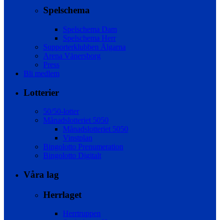
Spelschema
Spelschema Dam
Spelschema Herr
Supporterklubben Älgarna
Arena Vänersborg
Press
Bli medlem
Lotterier
50/50-lotter
Månadslotteriet 5050
Månadslotteriet 5050
Vinstplan
Bingolotto Prenumeration
Bingolotto Digitalt
Våra lag
Herrlaget
Herrtruppen