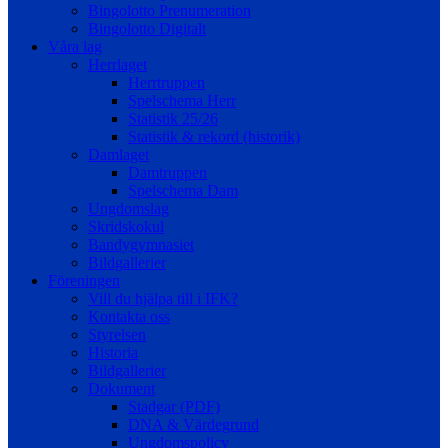
Bingolotto Prenumeration
Bingolotto Digitalt
Våra lag
Herrlaget
Herrtruppen
Spelschema Herr
Statistik 25/26
Statistik & rekord (historik)
Damlaget
Damtruppen
Spelschema Dam
Ungdomslag
Skridskokul
Bandygymnasiet
Bildgallerier
Föreningen
Vill du hjälpa till i IFK?
Kontakta oss
Styrelsen
Historia
Bildgallerier
Dokument
Stadgar (PDF)
DNA & Värdegrund
Ungdomspolicy