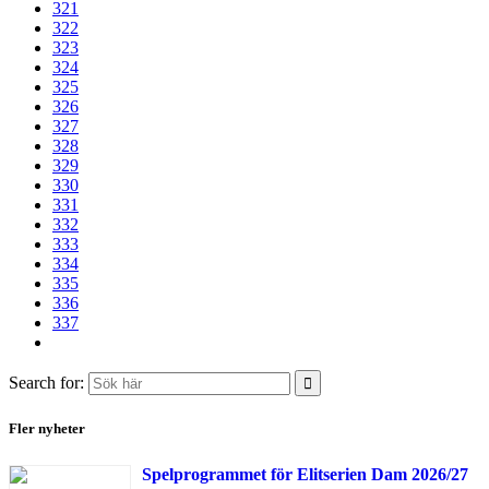
321
322
323
324
325
326
327
328
329
330
331
332
333
334
335
336
337
Search for:
Fler nyheter
Spelprogrammet för Elitserien Dam 2026/27