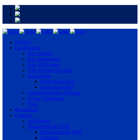
Nyheter
Gå på match
Köp biljetter
Köp säsongskort
Köp 50/50-lotter
Våra biljetter och entré
Spelschema
Spelschema Dam
Spelschema Herr
Supporterklubben Älgarna
Arena Vänersborg
Press
Bli medlem
Lotterier
50/50-lotter
Månadslotteriet 5050
Månadslotteriet 5050
Vinstplan