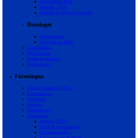
Spelschema Herr
Statistik 25/26
Statistik & rekord (historik)
Damlaget
Damtruppen
Spelschema Dam
Ungdomslag
Skridskokul
Bandygymnasiet
Bildgallerier
Föreningen
Vill du hjälpa till i IFK?
Kontakta oss
Styrelsen
Historia
Bildgallerier
Dokument
Stadgar (PDF)
DNA & Värdegrund
Ungdomspolicy
Säsongsrapport 24/25