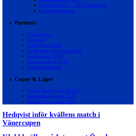
Integritetspolicy – IFK Vänersborg
Hållbarhetsrapport
Partners
Våra partners
Nätverket
Bandyfesten 2026
Ladda hem vår partnerfolder
Privatpartner (PDF)
Säsongsrapport 25/26
Hållbarhetsrapport
Cuper & Läger
Nordic Bandy Cup 2026/27
Sommarbandyskola 2026
Summer Day Camp 2026
Hedqvist inför kvällens match i
Vänercupen