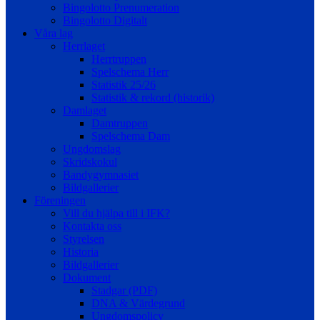
Bingolotto Prenumeration
Bingolotto Digitalt
Våra lag
Herrlaget
Herrtruppen
Spelschema Herr
Statistik 25/26
Statistik & rekord (historik)
Damlaget
Damtruppen
Spelschema Dam
Ungdomslag
Skridskokul
Bandygymnasiet
Bildgallerier
Föreningen
Vill du hjälpa till i IFK?
Kontakta oss
Styrelsen
Historia
Bildgallerier
Dokument
Stadgar (PDF)
DNA & Värdegrund
Ungdomspolicy