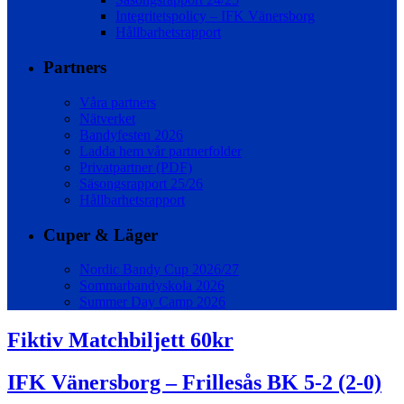
Integritetspolicy – IFK Vänersborg
Hållbarhetsrapport
Partners
Våra partners
Nätverket
Bandyfesten 2026
Ladda hem vår partnerfolder
Privatpartner (PDF)
Säsongsrapport 25/26
Hållbarhetsrapport
Cuper & Läger
Nordic Bandy Cup 2026/27
Sommarbandyskola 2026
Summer Day Camp 2026
Fiktiv Matchbiljett 60kr
IFK Vänersborg – Frillesås BK 5-2 (2-0)