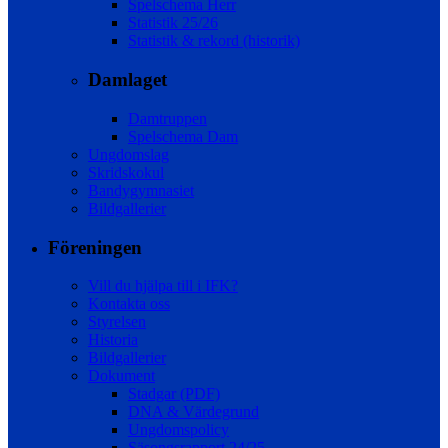
Spelschema Herr
Statistik 25/26
Statistik & rekord (historik)
Damlaget
Damtruppen
Spelschema Dam
Ungdomslag
Skridskokul
Bandygymnasiet
Bildgallerier
Föreningen
Vill du hjälpa till i IFK?
Kontakta oss
Styrelsen
Historia
Bildgallerier
Dokument
Stadgar (PDF)
DNA & Värdegrund
Ungdomspolicy
Säsongsrapport 24/25