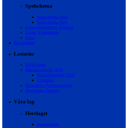
Spelschema
Spelschema Dam
Spelschema Herr
Supporterklubben Älgarna
Arena Vänersborg
Press
Bli medlem
Lotterier
50/50-lotter
Månadslotteriet 5050
Månadslotteriet 5050
Vinstplan
Bingolotto Prenumeration
Bingolotto Digitalt
Våra lag
Herrlaget
Herrtruppen