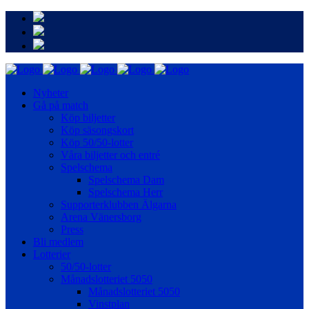
Nyheter
Gå på match
Köp biljetter
Köp säsongskort
Köp 50/50-lotter
Våra biljetter och entré
Spelschema
Spelschema Dam
Spelschema Herr
Supporterklubben Älgarna
Arena Vänersborg
Press
Bli medlem
Lotterier
50/50-lotter
Månadslotteriet 5050
Månadslotteriet 5050
Vinstplan