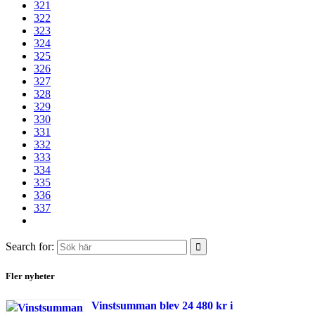
321
322
323
324
325
326
327
328
329
330
331
332
333
334
335
336
337
Search for:
Fler nyheter
Vinstsumman blev 24 480 kr i