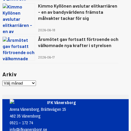
Kimmo Kyllönen avslutar elitkarriären
– en av bandyvärldens främsta
målvakter tackar för sig
2026-06-18
Årsmötet gav fortsatt förtroende och
välkomnade nya krafter i styrelsen
2026-06-17
Arkiv
IFK Vänersborg
Arena Vänersborg, Brättevägen 15
462 35 Vänersborg
0521 – 172 74
info@ifkvanersborg.se