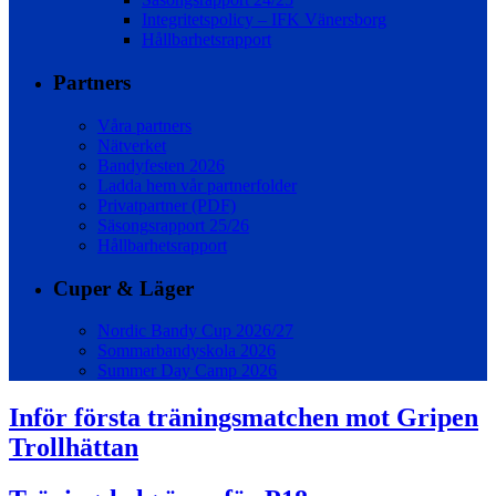
Integritetspolicy – IFK Vänersborg
Hållbarhetsrapport
Partners
Våra partners
Nätverket
Bandyfesten 2026
Ladda hem vår partnerfolder
Privatpartner (PDF)
Säsongsrapport 25/26
Hållbarhetsrapport
Cuper & Läger
Nordic Bandy Cup 2026/27
Sommarbandyskola 2026
Summer Day Camp 2026
Inför första träningsmatchen mot Gripen
Trollhättan