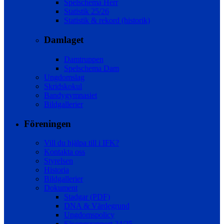
Spelschema Herr
Statistik 25/26
Statistik & rekord (historik)
Damlaget
Damtruppen
Spelschema Dam
Ungdomslag
Skridskokul
Bandygymnasiet
Bildgallerier
Föreningen
Vill du hjälpa till i IFK?
Kontakta oss
Styrelsen
Historia
Bildgallerier
Dokument
Stadgar (PDF)
DNA & Värdegrund
Ungdomspolicy
Säsongsrapport 24/25