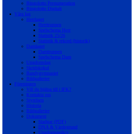
Bingolotto Prenumeration
Bingolotto Digitalt
Våra lag
Herrlaget
Herrtruppen
Spelschema Herr
Statistik 25/26
Statistik & rekord (historik)
Damlaget
Damtruppen
Spelschema Dam
Ungdomslag
Skridskokul
Bandygymnasiet
Bildgallerier
Föreningen
Vill du hjälpa till i IFK?
Kontakta oss
Styrelsen
Historia
Bildgallerier
Dokument
Stadgar (PDF)
DNA & Värdegrund
Ungdomspolicy