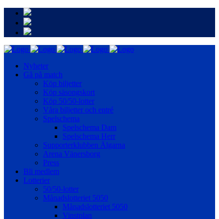
Nyheter
Gå på match
Köp biljetter
Köp säsongskort
Köp 50/50-lotter
Våra biljetter och entré
Spelschema
Spelschema Dam
Spelschema Herr
Supporterklubben Älgarna
Arena Vänersborg
Press
Bli medlem
Lotterier
50/50-lotter
Månadslotteriet 5050
Månadslotteriet 5050
Vinstplan