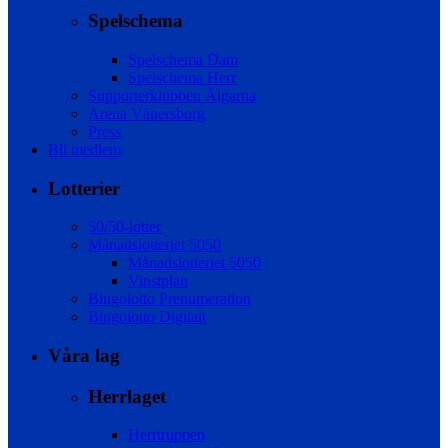
Spelschema
Spelschema Dam
Spelschema Herr
Supporterklubben Älgarna
Arena Vänersborg
Press
Bli medlem
Lotterier
50/50-lotter
Månadslotteriet 5050
Månadslotteriet 5050
Vinstplan
Bingolotto Prenumeration
Bingolotto Digitalt
Våra lag
Herrlaget
Herrtruppen