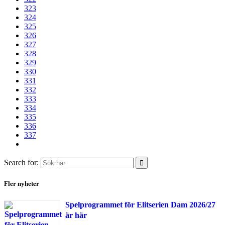
323
324
325
326
327
328
329
330
331
332
333
334
335
336
337
Search for:
Fler nyheter
Spelprogrammet för Elitserien Dam 2026/27
är här