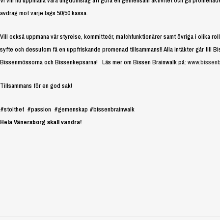
Vi vill nu uppmana våra ungdomslag att göra en gemensam aktivitet och gå promenaden
avdrag mot varje lags 50/50 kassa.
Vill också uppmana vår styrelse, kommitteér, matchfunktionärer samt övriga i olika rolle
syfte och dessutom få en uppfriskande promenad tillsammans!! Alla intäkter går till B
Bissenmössorna och Bissenkepsarna! Läs mer om Bissen Brainwalk på:
www.bissenb
Tillsammans för en god sak!
#stolthet #passion #gemenskap #bissenbrainwalk
Hela Vänersborg skall vandra!