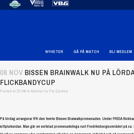
NYHETER
GÅ PÅ MATCH
BLI MEDLEM
08 NOV
BISSEN BRAINWALK NU PÅ LÖRD
FLICKBANDYCUP
Posted at 22:34h
in
Nyheter
by
Per Ejerhed
På lördag arrangerar IFK den femte Bissen Braiwalkpromenaden. Under FRIDA flickban
sittplatssidan. Man går en snitslad promenadslinga runt Fredriksbergsområdet på ca. 3