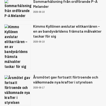
Sommarhälsning från ordförande P-A
Melander
2026-06-18
Kimmo Kyllönen avslutar elitkarriären –
en av bandyvärldens främsta målvakter
tackar för sig
2026-06-18
Årsmötet gav fortsatt förtroende och
välkomnade nya krafter i styrelsen
2026-06-17