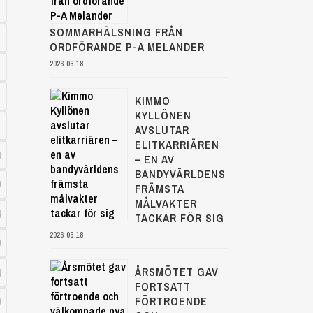
SOMMARHÄLSNING FRÅN
ORDFÖRANDE P-A MELANDER
2026-06-18
KIMMO
KYLLÖNEN
AVSLUTAR
ELITKARRIÄREN
4
– EN AV
BANDYVÄRLDENS
9
FRÄMSTA
MÅLVAKTER
4
TACKAR FÖR SIG
2026-06-18
9
4
ÅRSMÖTET GAV
FORTSATT
9
FÖRTROENDE