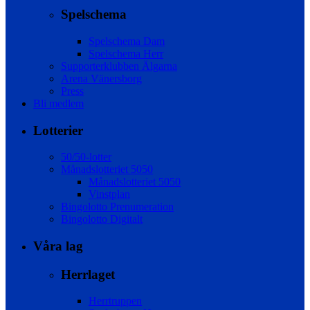
Spelschema
Spelschema Dam
Spelschema Herr
Supporterklubben Älgarna
Arena Vänersborg
Press
Bli medlem
Lotterier
50/50-lotter
Månadslotteriet 5050
Månadslotteriet 5050
Vinstplan
Bingolotto Prenumeration
Bingolotto Digitalt
Våra lag
Herrlaget
Herrtruppen