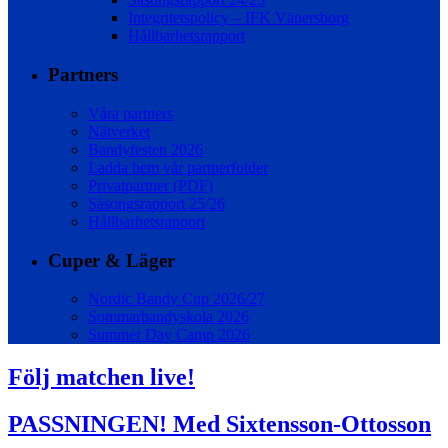
Integritetspolicy – IFK Vänersborg
Hållbarhetsrapport
Partners
Våra partners
Nätverket
Bandyfesten 2026
Ladda hem vår partnerfolder
Privatpartner (PDF)
Säsongsrapport 25/26
Hållbarhetsrapport
Cuper & Läger
Nordic Bandy Cup 2026/27
Sommarbandyskola 2026
Summer Day Camp 2026
Följ matchen live!
PASSNINGEN! Med Sixtensson-Ottosson