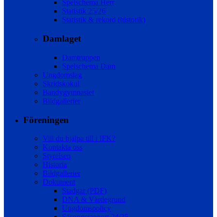
Spelschema Herr
Statistik 25/26
Statistik & rekord (historik)
Damlaget
Damtruppen
Spelschema Dam
Ungdomslag
Skridskokul
Bandygymnasiet
Bildgallerier
Föreningen
Vill du hjälpa till i IFK?
Kontakta oss
Styrelsen
Historia
Bildgallerier
Dokument
Stadgar (PDF)
DNA & Värdegrund
Ungdomspolicy
Säsongsrapport 24/25