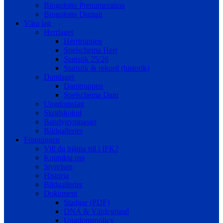
Bingolotto Prenumeration
Bingolotto Digitalt
Våra lag
Herrlaget
Herrtruppen
Spelschema Herr
Statistik 25/26
Statistik & rekord (historik)
Damlaget
Damtruppen
Spelschema Dam
Ungdomslag
Skridskokul
Bandygymnasiet
Bildgallerier
Föreningen
Vill du hjälpa till i IFK?
Kontakta oss
Styrelsen
Historia
Bildgallerier
Dokument
Stadgar (PDF)
DNA & Värdegrund
Ungdomspolicy