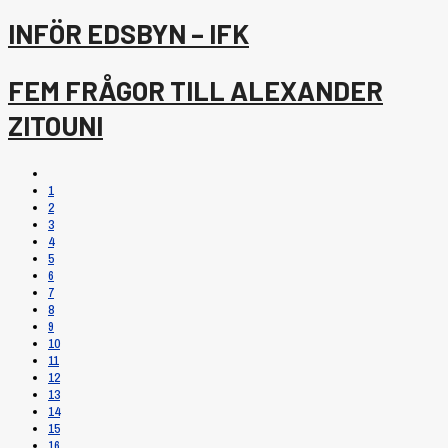
INFÖR EDSBYN – IFK
FEM FRÅGOR TILL ALEXANDER
ZITOUNI
1
2
3
4
5
6
7
8
9
10
11
12
13
14
15
16