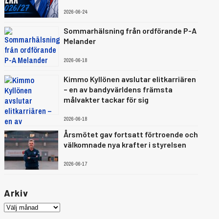
2026-06-24
Sommarhälsning från ordförande P-A
Melander
2026-06-18
Kimmo Kyllönen avslutar elitkarriären
– en av bandyvärldens främsta
målvakter tackar för sig
2026-06-18
Årsmötet gav fortsatt förtroende och
välkomnade nya krafter i styrelsen
2026-06-17
Arkiv