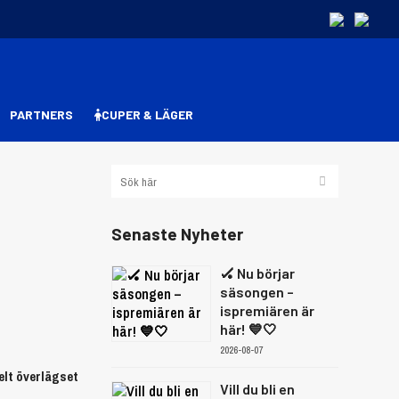
PARTNERS
CUPER & LÄGER
Senaste Nyheter
🏑 Nu börjar
säsongen –
ispremiären är
här! 💙🤍
2026-08-07
elt överlägset
Vill du bli en