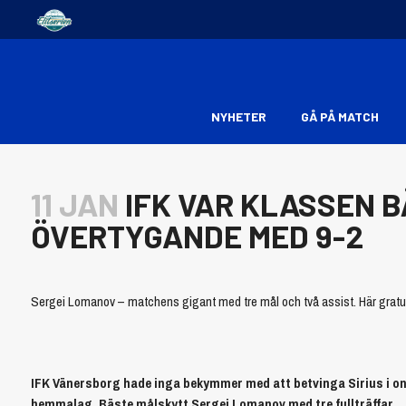
NYHETER
GÅ PÅ MATCH
11 JAN
IFK VAR KLASSEN B
ÖVERTYGANDE MED 9-2
Sergei Lomanov – matchens gigant med tre mål och två assist. Här gratul
IFK Vänersborg hade inga bekymmer med att betvinga Sirius i onsd
hemmalag. Bäste målskytt Sergej Lomanov med tre fullträffar.