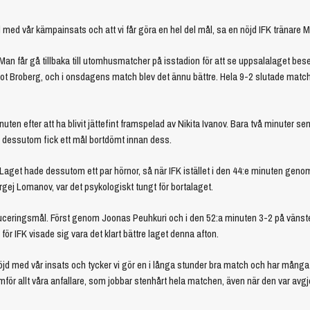
 med vår kämpainsats och att vi får göra en hel del mål, sa en nöjd IFK tränare 
Man får gå tillbaka till utomhusmatcher på isstadion för att se uppsalalaget bese
t Broberg, och i onsdagens match blev det ännu bättre. Hela 9-2 slutade matche
ten efter att ha blivit jättefint framspelad av Nikita Ivanov. Bara två minuter s
 dessutom fick ett mål bortdömt innan dess.
 Laget hade dessutom ett par hörnor, så när IFK istället i den 44:e minuten geno
gej Lomanov, var det psykologiskt tungt för bortalaget.
duceringsmål. Först genom Joonas Peuhkuri och i den 52:a minuten 3-2 på vänst
för IFK visade sig vara det klart bättre laget denna afton.
nöjd med vår insats och tycker vi gör en i långa stunder bra match och har många
mför allt våra anfallare, som jobbar stenhårt hela matchen, även när den var avgj