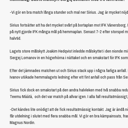
-Vi gör en bra match långa stunder och mal ner Sirius. Jag är mycket nöjd
Sirius fortsätter att ha det mycket svårt på bortaplan mot IFK Vänersborg. 
på nytt gjorde IFK många mål på hemmaplan. Senast 7-2 efter storspel mo
halvtid.
Lagets store målskytt Joakim Hedqvist inledde målskyttet i den nionde minu
Sergej Lomanov in en högerhörna i nättaket och en smakstart för IFK som
Efter det jämnades matchen ut och Sirius stack upp i några farliga anfall.
Ivanov utökade hemmalagets ledning efter ett fint anfall och pass från Ser
Sirius fick dock en smakstart på den andra halvleken med två snabba re
Teemu Määtä, och det var match på allvar igen. I alla fall resultatmässigt, 
-Det kändes lite onödigt att de fick resultatmässig kontakt. Jag är ändå 
får utdelning i slutet med flera snabba mål. Vi gör en bra kämpainsats, fra
Magnus Nordin.