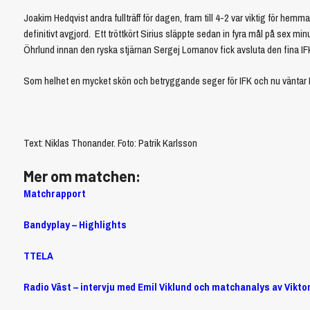
Joakim Hedqvist andra fullträff för dagen, fram till 4-2 var viktig för hem
definitivt avgjord. Ett tröttkört Sirius släppte sedan in fyra mål på sex mi
Öhrlund innan den ryska stjärnan Sergej Lomanov fick avsluta den fina IFK
Som helhet en mycket skön och betryggande seger för IFK och nu vänta
Text: Niklas Thonander. Foto: Patrik Karlsson
Mer om matchen:
Matchrapport
Bandyplay – Highlights
TTELA
Radio Väst – intervju med Emil Viklund och matchanalys av Vikto