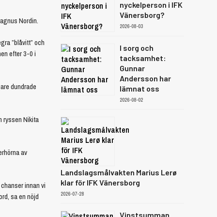
nyckelperson i IFK
Vänersborg?
Magnus Nordin.
2026-08-03
gra ”blåvitt” och
I sorg och
n efter 3-0 i
tacksamhet:
Gunnar
Andersson har
enare dundrade
lämnat oss
2026-08-02
m ryssen Nikita
erhörna av
Landslagsmålvakten Marius Lerø
klar för IFK Vänersborg
 chanser innan vi
2026-07-28
ord, sa en nöjd
Vinstsumman