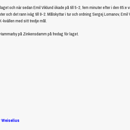
malaget och när sedan Emil Viklund ökade på till 5-2, fem minuter efter i den 65:e
nuter och det rann iväg till 9-2. Målskyttar i tur och ordning Sergej Lomanov, Emil
-kvällen med sitt tredje mål.
r Hammarby på Zinkensdamm på fredag för laget.
r Weiselius