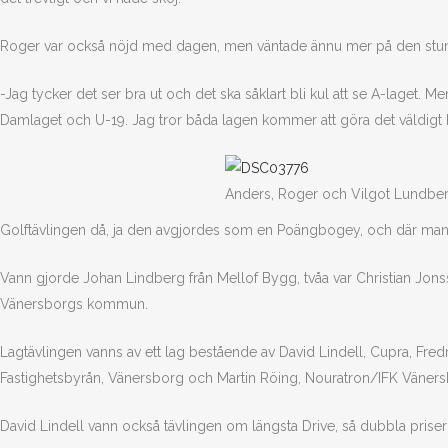
Roger var också nöjd med dagen, men väntade ännu mer på den st
-Jag tycker det ser bra ut och det ska såklart bli kul att se A-laget. Men
Damlaget och U-19. Jag tror båda lagen kommer att göra det väldigt
Anders, Roger och Vilgot Lundbe
Golftävlingen då, ja den avgjordes som en Poängbogey, och där man ä
Vann gjorde Johan Lindberg från Mellof Bygg, tvåa var Christian Jon
Vänersborgs kommun.
Lagtävlingen vanns av ett lag bestående av David Lindell, Cupra, Fredr
Fastighetsbyrån, Vänersborg och Martin Röing, Nouratron/IFK Väners
David Lindell vann också tävlingen om längsta Drive, så dubbla prise