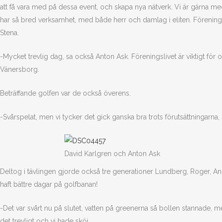
att få vara med på dessa event, och skapa nya nätverk. Vi är gärna me
har så bred verksamhet, med både herr och damlag i eliten. Föreningsliv
Stena.
-Mycket trevlig dag, sa också Anton Ask. Föreningslivet är viktigt för 
Vänersborg.
Beträffande golfen var de också överens.
-Svårspelat, men vi tycker det gick ganska bra trots förutsättningarna, 
David Karlgren och Anton Ask
Deltog i tävlingen gjorde också tre generationer Lundberg, Roger, And
haft bättre dagar på golfbanan!
-Det var svårt nu på slutet, vatten på greenerna så bollen stannade, m
det trevligt och vi hade sköj.