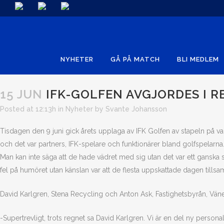
NYHETER
GÅ PÅ MATCH
BLI MEDLEM
15 JUN
IFK-GOLFEN AVGJORDES I R
Posted at 12:13h
in
Nyheter
by
Svante Johansson
Tisdagen den 9 juni gick årets upplaga av IFK Golfen av stapeln på va
och det var partners, IFK-spelare och funktionärer bland golfspelarna
Man kan inte säga att de hade vädret med sig utan det var ett ganska 
fel på humöret utan känslan var att de flesta uppskattade dagen tills
David Karlgren, Stena Recycling och Anton Ask, Fastighetsbyrån, Vän
-Supertrevligt, trots regnet sa David Karlgren. Vi är en del ny personal