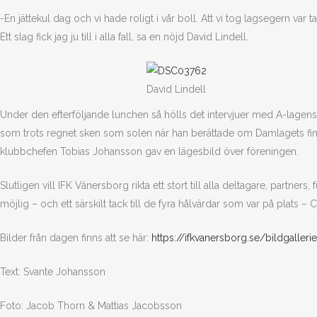
-En jättekul dag och vi hade roligt i vår boll. Att vi tog lagsegern var t
Ett slag fick jag ju till i alla fall, sa en nöjd David Lindell.
David Lindell
Under den efterföljande lunchen så hölls det intervjuer med A-lagens
som trots regnet sken som solen när han berättade om Damlagets fina n
klubbchefen Tobias Johansson gav en lägesbild över föreningen.
Slutligen vill IFK Vänersborg rikta ett stort till alla deltagare, partn
möjlig – och ett särskilt tack till de fyra hålvärdar som var på plats –
Bilder från dagen finns att se här:
https://ifkvanersborg.se/bildgalleri
Text: Svante Johansson
Foto: Jacob Thorn & Mattias Jacobsson