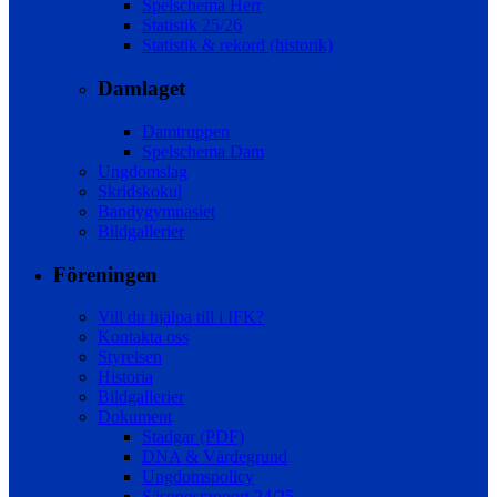
Spelschema Herr
Statistik 25/26
Statistik & rekord (historik)
Damlaget
Damtruppen
Spelschema Dam
Ungdomslag
Skridskokul
Bandygymnasiet
Bildgallerier
Föreningen
Vill du hjälpa till i IFK?
Kontakta oss
Styrelsen
Historia
Bildgallerier
Dokument
Stadgar (PDF)
DNA & Värdegrund
Ungdomspolicy
Säsongsrapport 24/25