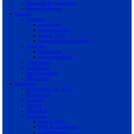
Bingolotto Prenumeration
Bingolotto Digitalt
Våra lag
Herrlaget
Herrtruppen
Spelschema Herr
Statistik 25/26
Statistik & rekord (historik)
Damlaget
Damtruppen
Spelschema Dam
Ungdomslag
Skridskokul
Bandygymnasiet
Bildgallerier
Föreningen
Vill du hjälpa till i IFK?
Kontakta oss
Styrelsen
Historia
Bildgallerier
Dokument
Stadgar (PDF)
DNA & Värdegrund
Ungdomspolicy