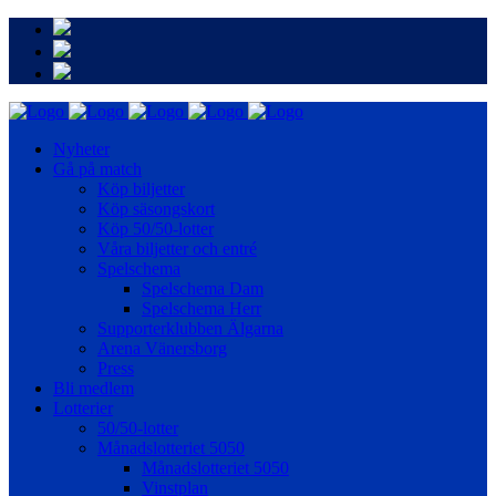
Nyheter
Gå på match
Köp biljetter
Köp säsongskort
Köp 50/50-lotter
Våra biljetter och entré
Spelschema
Spelschema Dam
Spelschema Herr
Supporterklubben Älgarna
Arena Vänersborg
Press
Bli medlem
Lotterier
50/50-lotter
Månadslotteriet 5050
Månadslotteriet 5050
Vinstplan