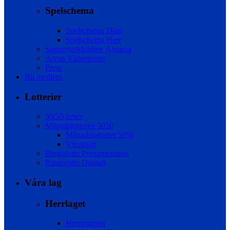
Spelschema
Spelschema Dam
Spelschema Herr
Supporterklubben Älgarna
Arena Vänersborg
Press
Bli medlem
Lotterier
50/50-lotter
Månadslotteriet 5050
Månadslotteriet 5050
Vinstplan
Bingolotto Prenumeration
Bingolotto Digitalt
Våra lag
Herrlaget
Herrtruppen