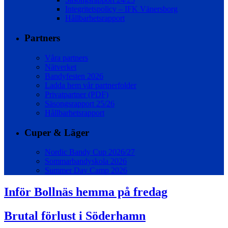
Integritetspolicy – IFK Vänersborg
Hållbarhetsrapport
Partners
Våra partners
Nätverket
Bandyfesten 2026
Ladda hem vår partnerfolder
Privatpartner (PDF)
Säsongsrapport 25/26
Hållbarhetsrapport
Cuper & Läger
Nordic Bandy Cup 2026/27
Sommarbandyskola 2026
Summer Day Camp 2026
Inför Bollnäs hemma på fredag
Brutal förlust i Söderhamn