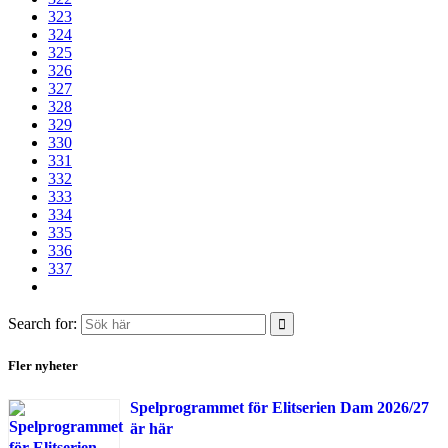
323
324
325
326
327
328
329
330
331
332
333
334
335
336
337
Search for:
Fler nyheter
Spelprogrammet för Elitserien Dam 2026/27
är här