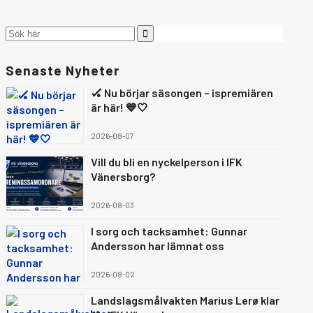
Senaste Nyheter
🏑 Nu börjar säsongen – ispremiären
är här! 💙🤍
2026-08-07
Vill du bli en nyckelperson i IFK
Vänersborg?
2026-08-03
I sorg och tacksamhet: Gunnar
Andersson har lämnat oss
2026-08-02
Landslagsmålvakten Marius Lerø klar