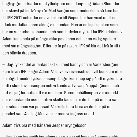
Lagbygget fortsätter med ytterligare en förlängning. Adam Blomster
har skrivit på för två nya år. Med Vargön som moderklubb så kom han
till IFK 2011 och efter en avstickare till Gripen har han vuxit ut till en
stark mittfältare som aldrig viker undan. Han är en lojal spelare som
har en stor arbetskapacitet och som betyder mycket för IFK:s defensiv.
Adam kan spela på många olika positioner och är en viktig spelare
med sin mångsidighet. Efter tre år på raken i IFK så blir det två år till i
den blåvita dressen.
– Jag tycker det är fantastiskt kul med bandy och är Vänersborgare
som trivs i IFK, säger Adam. Vi drivs av revansch och vill börja om efter
en något mindre lyckad säsong. Laget kom ihop sig på ett mycket bra
sätt i slutet av säsongen och vi kände att vi var på uppåtgående och
det vill jag fortsätta att var med om. Sammanhållningen var utmärkt
när vi bestämde oss för att vi skulle tas oss ur det här på ett bra sätt
när situationen var pressad. Vi skulle bara klara av det här på ett
positivt sätt. Alla lag får svackor men vi tog oss ur det.
Adam trivs bra med tränaren Jesper Bryngelsson.
– Han är en fantastik bra tränare och vi ser på bandy på samma sätt.