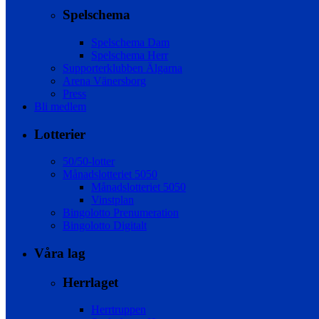
Spelschema
Spelschema Dam
Spelschema Herr
Supporterklubben Älgarna
Arena Vänersborg
Press
Bli medlem
Lotterier
50/50-lotter
Månadslotteriet 5050
Månadslotteriet 5050
Vinstplan
Bingolotto Prenumeration
Bingolotto Digitalt
Våra lag
Herrlaget
Herrtruppen