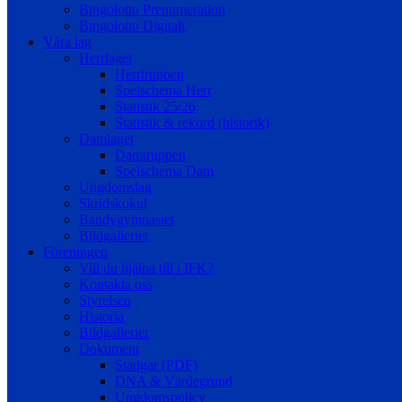
Bingolotto Prenumeration
Bingolotto Digitalt
Våra lag
Herrlaget
Herrtruppen
Spelschema Herr
Statistik 25/26
Statistik & rekord (historik)
Damlaget
Damtruppen
Spelschema Dam
Ungdomslag
Skridskokul
Bandygymnasiet
Bildgallerier
Föreningen
Vill du hjälpa till i IFK?
Kontakta oss
Styrelsen
Historia
Bildgallerier
Dokument
Stadgar (PDF)
DNA & Värdegrund
Ungdomspolicy