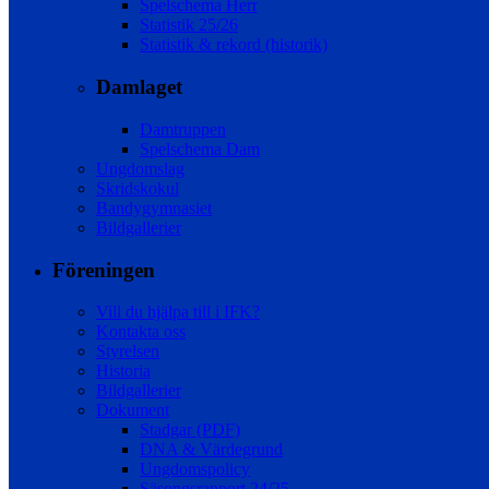
Spelschema Herr
Statistik 25/26
Statistik & rekord (historik)
Damlaget
Damtruppen
Spelschema Dam
Ungdomslag
Skridskokul
Bandygymnasiet
Bildgallerier
Föreningen
Vill du hjälpa till i IFK?
Kontakta oss
Styrelsen
Historia
Bildgallerier
Dokument
Stadgar (PDF)
DNA & Värdegrund
Ungdomspolicy
Säsongsrapport 24/25