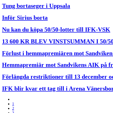
Tung bortaseger i Uppsala
Inför Sirius borta
Nu kan du köpa 50/50-lotter till IFK-VSK
13 600 KR BLEV VINSTSUMMAN I 50/
Förlust i hemmapremiären mot Sandviken
Hemmapremiär mot Sandvikens AIK på f
Förlängda restriktioner till 13 december o
IFK blir kvar ett tag till i Arena Vänersbo
1
2
3