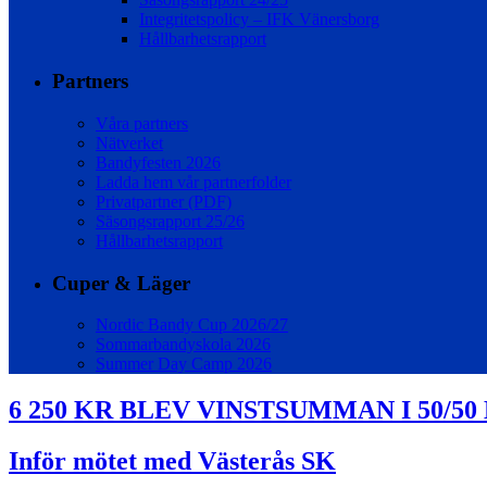
Integritetspolicy – IFK Vänersborg
Hållbarhetsrapport
Partners
Våra partners
Nätverket
Bandyfesten 2026
Ladda hem vår partnerfolder
Privatpartner (PDF)
Säsongsrapport 25/26
Hållbarhetsrapport
Cuper & Läger
Nordic Bandy Cup 2026/27
Sommarbandyskola 2026
Summer Day Camp 2026
6 250 KR BLEV VINSTSUMMAN I 50/5
Inför mötet med Västerås SK