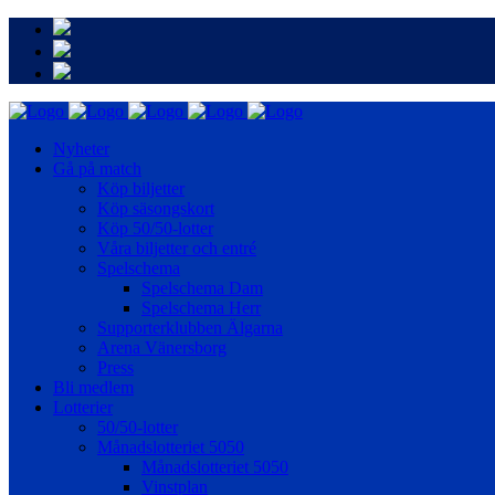
Nyheter
Gå på match
Köp biljetter
Köp säsongskort
Köp 50/50-lotter
Våra biljetter och entré
Spelschema
Spelschema Dam
Spelschema Herr
Supporterklubben Älgarna
Arena Vänersborg
Press
Bli medlem
Lotterier
50/50-lotter
Månadslotteriet 5050
Månadslotteriet 5050
Vinstplan