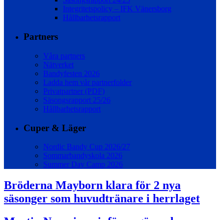
Integritetspolicy – IFK Vänersborg
Hållbarhetsrapport
Partners
Våra partners
Nätverket
Bandyfesten 2026
Ladda hem vår partnerfolder
Privatpartner (PDF)
Säsongsrapport 25/26
Hållbarhetsrapport
Cuper & Läger
Nordic Bandy Cup 2026/27
Sommarbandyskola 2026
Summer Day Camp 2026
Bröderna Mayborn klara för 2 nya
säsonger som huvudtränare i herrlaget