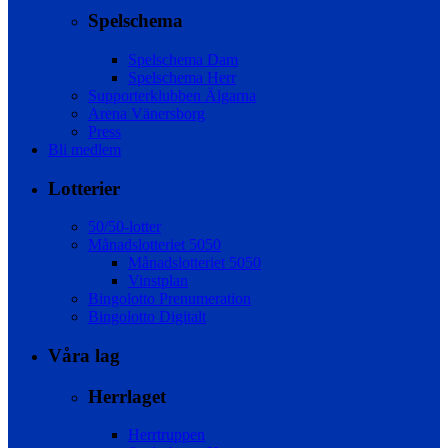
Spelschema
Spelschema Dam
Spelschema Herr
Supporterklubben Älgarna
Arena Vänersborg
Press
Bli medlem
Lotterier
50/50-lotter
Månadslotteriet 5050
Månadslotteriet 5050
Vinstplan
Bingolotto Prenumeration
Bingolotto Digitalt
Våra lag
Herrlaget
Herrtruppen