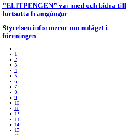
”ELITPENGEN” var med och bidra till
fortsatta framgångar
Styrelsen informerar om nuläget i
föreningen
1
2
3
4
5
6
7
8
9
10
11
12
13
14
15