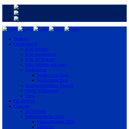
Nyheter
Gå på match
Köp biljetter
Köp säsongskort
Köp 50/50-lotter
Våra biljetter och entré
Spelschema
Spelschema Dam
Spelschema Herr
Supporterklubben Älgarna
Arena Vänersborg
Press
Bli medlem
Lotterier
50/50-lotter
Månadslotteriet 5050
Månadslotteriet 5050
Vinstplan