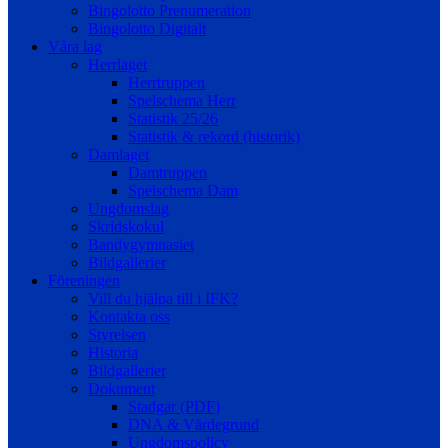
Bingolotto Prenumeration
Bingolotto Digitalt
Våra lag
Herrlaget
Herrtruppen
Spelschema Herr
Statistik 25/26
Statistik & rekord (historik)
Damlaget
Damtruppen
Spelschema Dam
Ungdomslag
Skridskokul
Bandygymnasiet
Bildgallerier
Föreningen
Vill du hjälpa till i IFK?
Kontakta oss
Styrelsen
Historia
Bildgallerier
Dokument
Stadgar (PDF)
DNA & Värdegrund
Ungdomspolicy