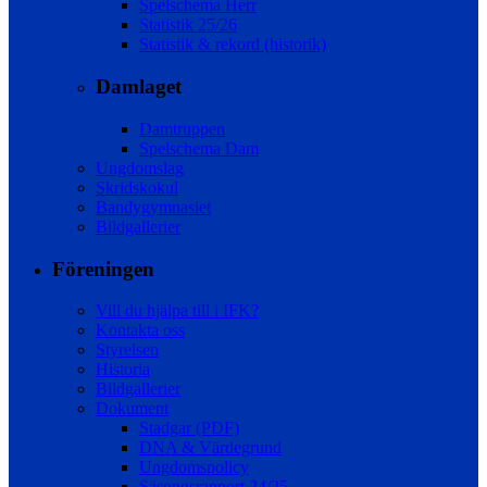
Spelschema Herr
Statistik 25/26
Statistik & rekord (historik)
Damlaget
Damtruppen
Spelschema Dam
Ungdomslag
Skridskokul
Bandygymnasiet
Bildgallerier
Föreningen
Vill du hjälpa till i IFK?
Kontakta oss
Styrelsen
Historia
Bildgallerier
Dokument
Stadgar (PDF)
DNA & Värdegrund
Ungdomspolicy
Säsongsrapport 24/25