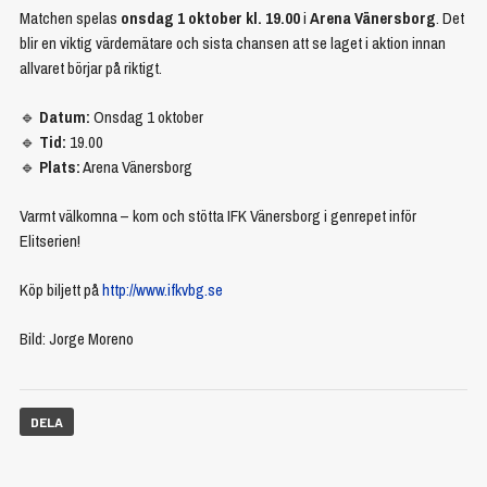
Matchen spelas
onsdag 1 oktober kl. 19.00
i
Arena Vänersborg
. Det
blir en viktig värdemätare och sista chansen att se laget i aktion innan
allvaret börjar på riktigt.
🔹
Datum:
Onsdag 1 oktober
🔹
Tid:
19.00
🔹
Plats:
Arena Vänersborg
Varmt välkomna – kom och stötta IFK Vänersborg i genrepet inför
Elitserien!
Köp biljett på
http://www.ifkvbg.se
Bild: Jorge Moreno
DELA