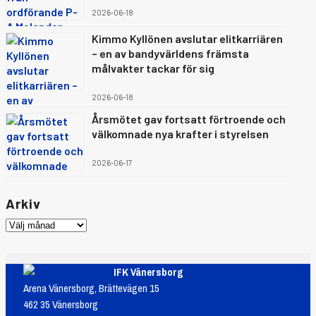
2026-06-18
Kimmo Kyllönen avslutar elitkarriären
– en av bandyvärldens främsta
målvakter tackar för sig
2026-06-18
Årsmötet gav fortsatt förtroende och
välkomnade nya krafter i styrelsen
2026-06-17
Arkiv
IFK Vänersborg
Arena Vänersborg, Brättevägen 15
462 35 Vänersborg