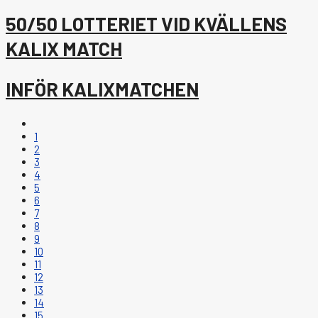
50/50 LOTTERIET VID KVÄLLENS
KALIX MATCH
INFÖR KALIXMATCHEN
1
2
3
4
5
6
7
8
9
10
11
12
13
14
15