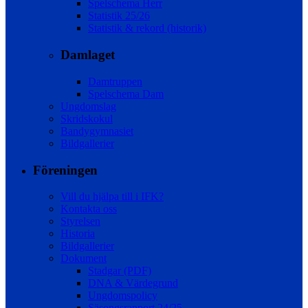
Spelschema Herr
Statistik 25/26
Statistik & rekord (historik)
Damlaget
Damtruppen
Spelschema Dam
Ungdomslag
Skridskokul
Bandygymnasiet
Bildgallerier
Föreningen
Vill du hjälpa till i IFK?
Kontakta oss
Styrelsen
Historia
Bildgallerier
Dokument
Stadgar (PDF)
DNA & Värdegrund
Ungdomspolicy
Säsongsrapport 24/25