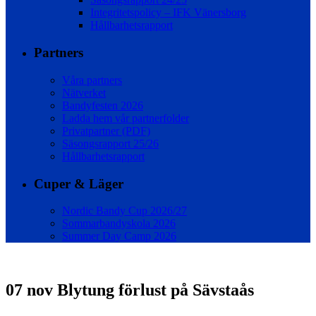
Integritetspolicy – IFK Vänersborg
Hållbarhetsrapport
Partners
Våra partners
Nätverket
Bandyfesten 2026
Ladda hem vår partnerfolder
Privatpartner (PDF)
Säsongsrapport 25/26
Hållbarhetsrapport
Cuper & Läger
Nordic Bandy Cup 2026/27
Sommarbandyskola 2026
Summer Day Camp 2026
07 nov
Blytung förlust på Sävstaås