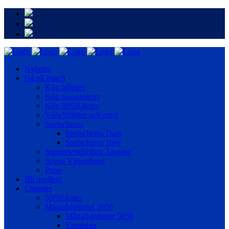
Nyheter
Gå på match
Köp biljetter
Köp säsongskort
Köp 50/50-lotter
Våra biljetter och entré
Spelschema
Spelschema Dam
Spelschema Herr
Supporterklubben Älgarna
Arena Vänersborg
Press
Bli medlem
Lotterier
50/50-lotter
Månadslotteriet 5050
Månadslotteriet 5050
Vinstplan