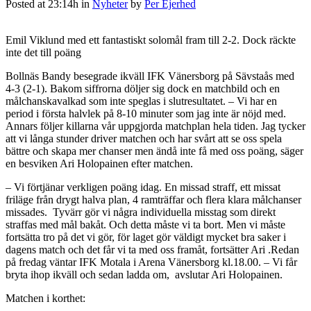
Posted at 23:14h
in
Nyheter
by
Per Ejerhed
Emil Viklund med ett fantastiskt solomål fram till 2-2. Dock räckte
inte det till poäng
Bollnäs Bandy besegrade ikväll IFK Vänersborg på Sävstaås med
4-3 (2-1). Bakom siffrorna döljer sig dock en matchbild och en
målchanskavalkad som inte speglas i slutresultatet. – Vi har en
period i första halvlek på 8-10 minuter som jag inte är nöjd med.
Annars följer killarna vår uppgjorda matchplan hela tiden. Jag tycker
att vi långa stunder driver matchen och har svårt att se oss spela
bättre och skapa mer chanser men ändå inte få med oss poäng, säger
en besviken Ari Holopainen efter matchen.
– Vi förtjänar verkligen poäng idag. En missad straff, ett missat
friläge från drygt halva plan, 4 ramträffar och flera klara målchanser
missades. Tyvärr gör vi några individuella misstag som direkt
straffas med mål bakåt. Och detta måste vi ta bort. Men vi måste
fortsätta tro på det vi gör, för laget gör väldigt mycket bra saker i
dagens match och det får vi ta med oss framåt, fortsätter Ari .Redan
på fredag väntar IFK Motala i Arena Vänersborg kl.18.00. – Vi får
bryta ihop ikväll och sedan ladda om, avslutar Ari Holopainen.
Matchen i korthet: