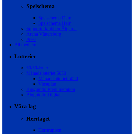
Spelschema
Spelschema Dam
Spelschema Herr
Supporterklubben Älgarna
Arena Vänersborg
Press
Bli medlem
Lotterier
50/50-lotter
Månadslotteriet 5050
Månadslotteriet 5050
Vinstplan
Bingolotto Prenumeration
Bingolotto Digitalt
Våra lag
Herrlaget
Herrtruppen