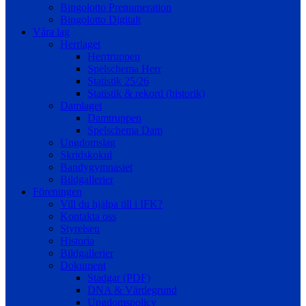
Bingolotto Prenumeration
Bingolotto Digitalt
Våra lag
Herrlaget
Herrtruppen
Spelschema Herr
Statistik 25/26
Statistik & rekord (historik)
Damlaget
Damtruppen
Spelschema Dam
Ungdomslag
Skridskokul
Bandygymnasiet
Bildgallerier
Föreningen
Vill du hjälpa till i IFK?
Kontakta oss
Styrelsen
Historia
Bildgallerier
Dokument
Stadgar (PDF)
DNA & Värdegrund
Ungdomspolicy