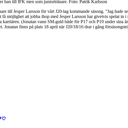
 han till IFK men som juniortränare. Foto: Patrik Karlsson
ränare till Jesper Larsson för vårt J20-lag kommande säsong. ”Jag hade se
å möjlighet att jobba ihop med Jesper Larsson har givetvis spelat in i m
la karriären. (Jonatan vann SM-guld både för P17 och P19 under sina å
 Jonatan finns på plats 18 april när J20/18/16 drar i gång försäsongstr
🤍