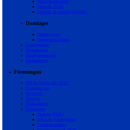
Spelschema Herr
Statistik 25/26
Statistik & rekord (historik)
Damlaget
Damtruppen
Spelschema Dam
Ungdomslag
Skridskokul
Bandygymnasiet
Bildgallerier
Föreningen
Vill du hjälpa till i IFK?
Kontakta oss
Styrelsen
Historia
Bildgallerier
Dokument
Stadgar (PDF)
DNA & Värdegrund
Ungdomspolicy
Säsongsrapport 24/25