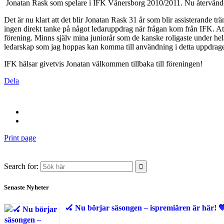
Jonatan Rask som spelare i IFK Vänersborg 2010/2011. Nu återvänder
Det är nu klart att det blir Jonatan Rask 31 år som blir assisterande t
ingen direkt tanke på något ledaruppdrag när frågan kom från IFK. Att f
förening. Minns själv mina juniorår som de kanske roligaste under he
ledarskap som jag hoppas kan komma till användning i detta uppdraget.
IFK hälsar givetvis Jonatan välkommen tillbaka till föreningen!
Dela
Print page
Search for:
Senaste Nyheter
🏑 Nu börjar säsongen – ispremiären är här! 