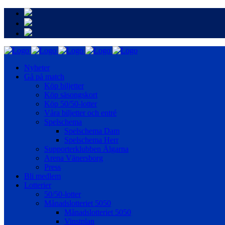
Nyheter
Gå på match
Köp biljetter
Köp säsongskort
Köp 50/50-lotter
Våra biljetter och entré
Spelschema
Spelschema Dam
Spelschema Herr
Supporterklubben Älgarna
Arena Vänersborg
Press
Bli medlem
Lotterier
50/50-lotter
Månadslotteriet 5050
Månadslotteriet 5050
Vinstplan