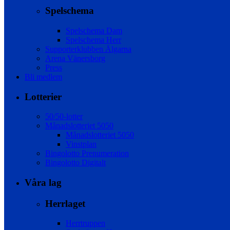
Spelschema
Spelschema Dam
Spelschema Herr
Supporterklubben Älgarna
Arena Vänersborg
Press
Bli medlem
Lotterier
50/50-lotter
Månadslotteriet 5050
Månadslotteriet 5050
Vinstplan
Bingolotto Prenumeration
Bingolotto Digitalt
Våra lag
Herrlaget
Herrtruppen