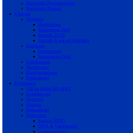
Bingolotto Prenumeration
Bingolotto Digitalt
Våra lag
Herrlaget
Herrtruppen
Spelschema Herr
Statistik 25/26
Statistik & rekord (historik)
Damlaget
Damtruppen
Spelschema Dam
Ungdomslag
Skridskokul
Bandygymnasiet
Bildgallerier
Föreningen
Vill du hjälpa till i IFK?
Kontakta oss
Styrelsen
Historia
Bildgallerier
Dokument
Stadgar (PDF)
DNA & Värdegrund
Ungdomspolicy