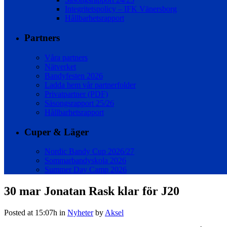
Integritetspolicy – IFK Vänersborg
Hållbarhetsrapport
Partners
Våra partners
Nätverket
Bandyfesten 2026
Ladda hem vår partnerfolder
Privatpartner (PDF)
Säsongsrapport 25/26
Hållbarhetsrapport
Cuper & Läger
Nordic Bandy Cup 2026/27
Sommarbandyskola 2026
Summer Day Camp 2026
30 mar
Jonatan Rask klar för J20
Posted at 15:07h
in
Nyheter
by
Aksel