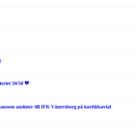
g
eriet 50/50 💙
sson ansluter till IFK Vänersborg på korttidsavtal