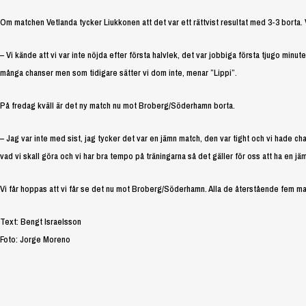
Om matchen Vetlanda tycker Liukkonen att det var ett rättvist resultat med 3-3 borta.
– Vi kände att vi var inte nöjda efter första halvlek, det var jobbiga första tjugo minu
många chanser men som tidigare sätter vi dom inte, menar ”Lippi”.
På fredag kväll är det ny match nu mot Broberg/Söderhamn borta.
– Jag var inte med sist, jag tycker det var en jämn match, den var tight och vi hade cha
vad vi skall göra och vi har bra tempo på träningarna så det gäller för oss att ha en jämn
Vi får hoppas att vi får se det nu mot Broberg/Söderhamn. Alla de återstående fem mat
Text: Bengt Israelsson
Foto: Jorge Moreno