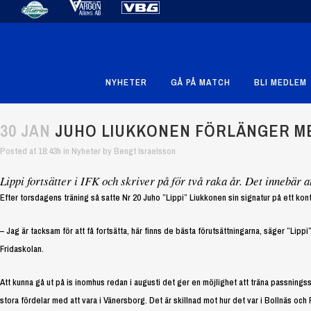
NYHETER
GÅ PÅ MATCH
BLI MEDLEM
30 JAN
JUHO LIUKKONEN FÖRLÄNGER ME
Posted at 18:43h
in
Nyheter
by
Bengt Israelsson
Lippi fortsätter i IFK och skriver på för två raka år. Det innebär at
Efter torsdagens träning så satte Nr 20 Juho ”Lippi” Liukkonen sin signatur på ett kon
– Jag är tacksam för att få fortsätta, här finns de bästa förutsättningarna, säger ”Lip
Fridaskolan.
Att kunna gå ut på is inomhus redan i augusti det ger en möjlighet att träna passnings
stora fördelar med att vara i Vänersborg. Det är skillnad mot hur det var i Bollnäs och 