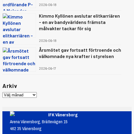
2026-06-18
Kimmo Kyllönen avslutar elitkarriären
– en av bandyvärldens främsta
målvakter tackar för sig
2026-06-18
Årsmötet gav fortsatt förtroende och
välkomnade nya krafter i styrelsen
2026-06-17
Arkiv
IFK Vänersborg
Arena Vänersborg, Brättevägen 15
462 35 Vänersborg