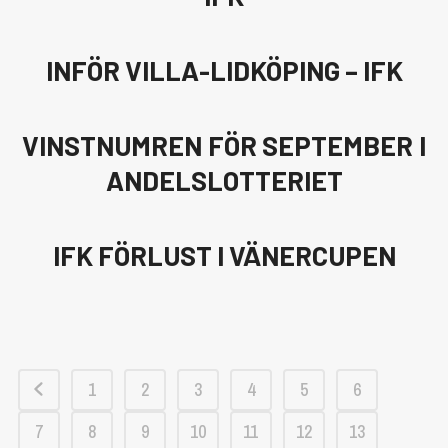
INFÖR VILLA-LIDKÖPING – IFK
VINSTNUMREN FÖR SEPTEMBER I
ANDELSLOTTERIET
IFK FÖRLUST I VÄNERCUPEN
1
2
3
4
5
6
7
8
9
10
11
12
13