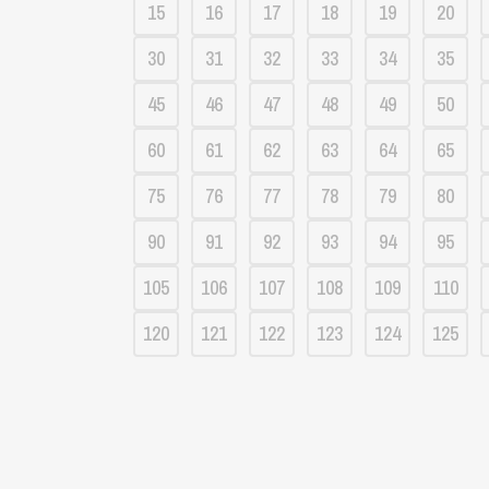
15
16
17
18
19
20
30
31
32
33
34
35
45
46
47
48
49
50
60
61
62
63
64
65
75
76
77
78
79
80
90
91
92
93
94
95
105
106
107
108
109
110
120
121
122
123
124
125