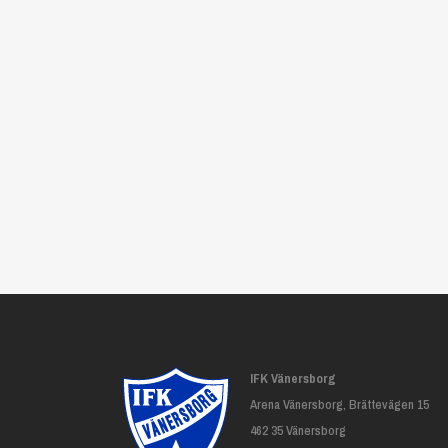
IFK Vänersborg
Arena Vänersborg, Brättevägen 15
462 35 Vänersborg