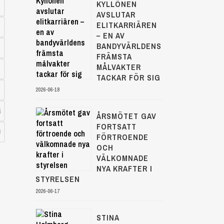
KYLLÖNEN
AVSLUTAR
ELITKARRIÄREN
– EN AV
BANDYVÄRLDENS
FRÄMSTA
MÅLVAKTER
TACKAR FÖR SIG
2026-06-18
4
ÅRSMÖTET GAV
FORTSATT
9
FÖRTROENDE
OCH
VÄLKOMNADE
NYA KRAFTER I
STYRELSEN
2026-06-17
STINA