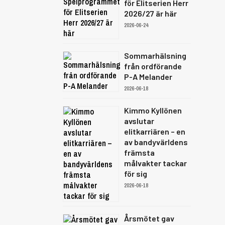
för Elitserien Herr
2026/27 är här
2026-06-24
Sommarhälsning
från ordförande
P-A Melander
2026-06-18
Kimmo Kyllönen
avslutar
elitkarriären – en
av bandyvärldens
främsta
målvakter tackar
för sig
2026-06-18
Årsmötet gav