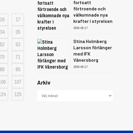
fortsatt
förtroende och
välkomnade nya
16
17
krafter i styrelsen
2026-06-17
34
35
Stina Holmberg
52
53
Larsson förlänger
med IFK
70
71
Vänersborg
2026-06-17
88
89
106
107
Arkiv
124
125