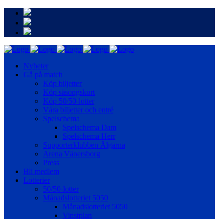
Nyheter
Gå på match
Köp biljetter
Köp säsongskort
Köp 50/50-lotter
Våra biljetter och entré
Spelschema
Spelschema Dam
Spelschema Herr
Supporterklubben Älgarna
Arena Vänersborg
Press
Bli medlem
Lotterier
50/50-lotter
Månadslotteriet 5050
Månadslotteriet 5050
Vinstplan