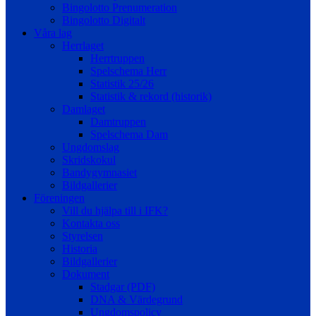
Bingolotto Prenumeration
Bingolotto Digitalt
Våra lag
Herrlaget
Herrtruppen
Spelschema Herr
Statistik 25/26
Statistik & rekord (historik)
Damlaget
Damtruppen
Spelschema Dam
Ungdomslag
Skridskokul
Bandygymnasiet
Bildgallerier
Föreningen
Vill du hjälpa till i IFK?
Kontakta oss
Styrelsen
Historia
Bildgallerier
Dokument
Stadgar (PDF)
DNA & Värdegrund
Ungdomspolicy