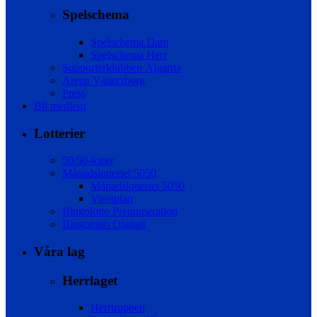
Spelschema
Spelschema Dam
Spelschema Herr
Supporterklubben Älgarna
Arena Vänersborg
Press
Bli medlem
Lotterier
50/50-lotter
Månadslotteriet 5050
Månadslotteriet 5050
Vinstplan
Bingolotto Prenumeration
Bingolotto Digitalt
Våra lag
Herrlaget
Herrtruppen