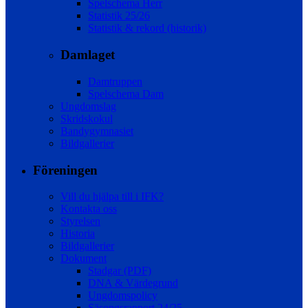
Spelschema Herr
Statistik 25/26
Statistik & rekord (historik)
Damlaget
Damtruppen
Spelschema Dam
Ungdomslag
Skridskokul
Bandygymnasiet
Bildgallerier
Föreningen
Vill du hjälpa till i IFK?
Kontakta oss
Styrelsen
Historia
Bildgallerier
Dokument
Stadgar (PDF)
DNA & Värdegrund
Ungdomspolicy
Säsongsrapport 24/25