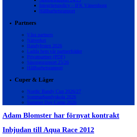
Integritetspolicy – IFK Vänersborg
Hållbarhetsrapport
Partners
Våra partners
Nätverket
Bandyfesten 2026
Ladda hem vår partnerfolder
Privatpartner (PDF)
Säsongsrapport 25/26
Hållbarhetsrapport
Cuper & Läger
Nordic Bandy Cup 2026/27
Sommarbandyskola 2026
Summer Day Camp 2026
Adam Blomster har förnyat kontrakt
Inbjudan till Aqua Race 2012