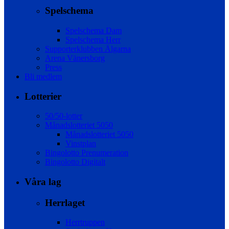
Spelschema
Spelschema Dam
Spelschema Herr
Supporterklubben Älgarna
Arena Vänersborg
Press
Bli medlem
Lotterier
50/50-lotter
Månadslotteriet 5050
Månadslotteriet 5050
Vinstplan
Bingolotto Prenumeration
Bingolotto Digitalt
Våra lag
Herrlaget
Herrtruppen