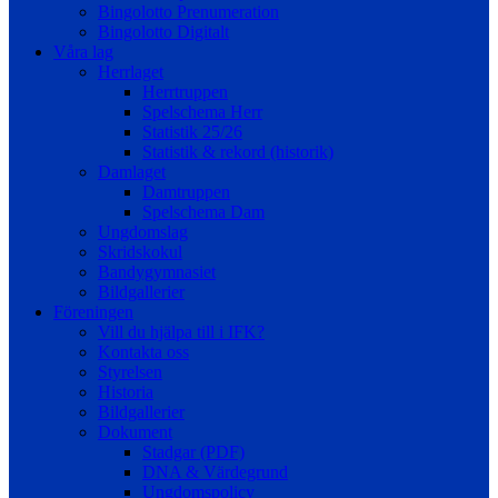
Bingolotto Prenumeration
Bingolotto Digitalt
Våra lag
Herrlaget
Herrtruppen
Spelschema Herr
Statistik 25/26
Statistik & rekord (historik)
Damlaget
Damtruppen
Spelschema Dam
Ungdomslag
Skridskokul
Bandygymnasiet
Bildgallerier
Föreningen
Vill du hjälpa till i IFK?
Kontakta oss
Styrelsen
Historia
Bildgallerier
Dokument
Stadgar (PDF)
DNA & Värdegrund
Ungdomspolicy