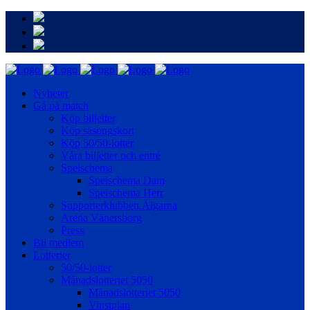
Nyheter
Gå på match
Köp biljetter
Köp säsongskort
Köp 50/50-lotter
Våra biljetter och entré
Spelschema
Spelschema Dam
Spelschema Herr
Supporterklubben Älgarna
Arena Vänersborg
Press
Bli medlem
Lotterier
50/50-lotter
Månadslotteriet 5050
Månadslotteriet 5050
Vinstplan