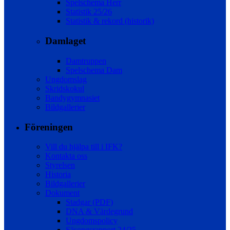
Spelschema Herr
Statistik 25/26
Statistik & rekord (historik)
Damlaget
Damtruppen
Spelschema Dam
Ungdomslag
Skridskokul
Bandygymnasiet
Bildgallerier
Föreningen
Vill du hjälpa till i IFK?
Kontakta oss
Styrelsen
Historia
Bildgallerier
Dokument
Stadgar (PDF)
DNA & Värdegrund
Ungdomspolicy
Säsongsrapport 24/25