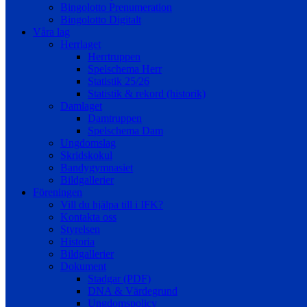
Bingolotto Prenumeration
Bingolotto Digitalt
Våra lag
Herrlaget
Herrtruppen
Spelschema Herr
Statistik 25/26
Statistik & rekord (historik)
Damlaget
Damtruppen
Spelschema Dam
Ungdomslag
Skridskokul
Bandygymnasiet
Bildgallerier
Föreningen
Vill du hjälpa till i IFK?
Kontakta oss
Styrelsen
Historia
Bildgallerier
Dokument
Stadgar (PDF)
DNA & Värdegrund
Ungdomspolicy