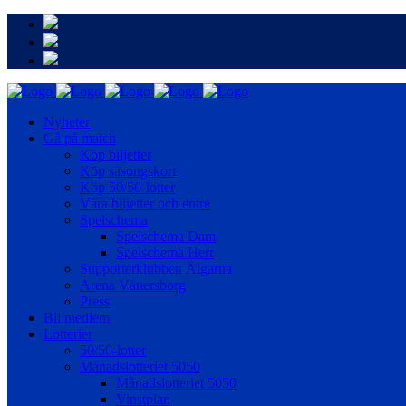
Nyheter
Gå på match
Köp biljetter
Köp säsongskort
Köp 50/50-lotter
Våra biljetter och entré
Spelschema
Spelschema Dam
Spelschema Herr
Supporterklubben Älgarna
Arena Vänersborg
Press
Bli medlem
Lotterier
50/50-lotter
Månadslotteriet 5050
Månadslotteriet 5050
Vinstplan