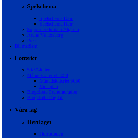
Spelschema
Spelschema Dam
Spelschema Herr
Supporterklubben Älgarna
Arena Vänersborg
Press
Bli medlem
Lotterier
50/50-lotter
Månadslotteriet 5050
Månadslotteriet 5050
Vinstplan
Bingolotto Prenumeration
Bingolotto Digitalt
Våra lag
Herrlaget
Herrtruppen