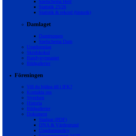
Spelschema Herr
Statistik 25/26
Statistik & rekord (historik)
Damlaget
Damtruppen
Spelschema Dam
Ungdomslag
Skridskokul
Bandygymnasiet
Bildgallerier
Föreningen
Vill du hjälpa till i IFK?
Kontakta oss
Styrelsen
Historia
Bildgallerier
Dokument
Stadgar (PDF)
DNA & Värdegrund
Ungdomspolicy
Säsongsrapport 24/25