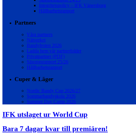
Integritetspolicy – IFK Vänersborg
Hållbarhetsrapport
Partners
Våra partners
Nätverket
Bandyfesten 2026
Ladda hem vår partnerfolder
Privatpartner (PDF)
Säsongsrapport 25/26
Hållbarhetsrapport
Cuper & Läger
Nordic Bandy Cup 2026/27
Sommarbandyskola 2026
Summer Day Camp 2026
IFK utslaget ur World Cup
Bara 7 dagar kvar till premiären!