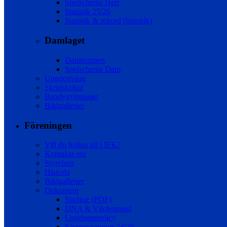
Spelschema Herr
Statistik 25/26
Statistik & rekord (historik)
Damlaget
Damtruppen
Spelschema Dam
Ungdomslag
Skridskokul
Bandygymnasiet
Bildgallerier
Föreningen
Vill du hjälpa till i IFK?
Kontakta oss
Styrelsen
Historia
Bildgallerier
Dokument
Stadgar (PDF)
DNA & Värdegrund
Ungdomspolicy
Säsongsrapport 24/25