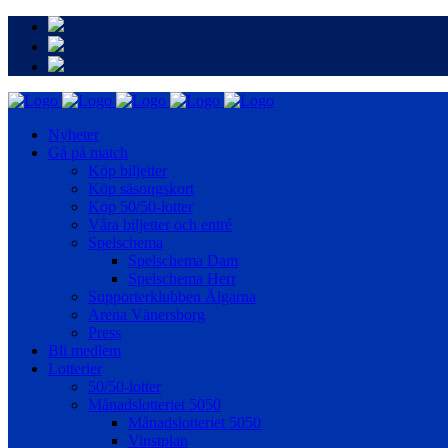
Nyheter
Gå på match
Köp biljetter
Köp säsongskort
Köp 50/50-lotter
Våra biljetter och entré
Spelschema
Spelschema Dam
Spelschema Herr
Supporterklubben Älgarna
Arena Vänersborg
Press
Bli medlem
Lotterier
50/50-lotter
Månadslotteriet 5050
Månadslotteriet 5050
Vinstplan