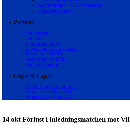
Integritetspolicy – IFK Vänersborg
Hållbarhetsrapport
Partners
Våra partners
Nätverket
Bandyfesten 2026
Ladda hem vår partnerfolder
Privatpartner (PDF)
Säsongsrapport 25/26
Hållbarhetsrapport
Cuper & Läger
Nordic Bandy Cup 2026/27
Sommarbandyskola 2026
Summer Day Camp 2026
14 okt
Förlust i inledningsmatchen mot Vil