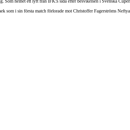
ng. Som helhet ett lyft från IFK:s sida efter besvikelsen i Svenska Cupen
ek som i sin första match förlorade mot Christoffer Fagerströms Nefty
.