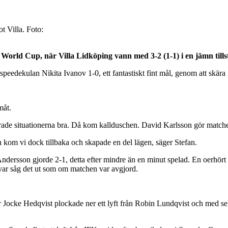
t Villa. Foto:
orld Cup, när Villa Lidköping vann med 3-2 (1-1) i en jämn tillst
eedekulan Nikita Ivanov 1-0, ett fantastiskt fint mål, genom att skära in
måt.
derade situationerna bra. Då kom kallduschen. David Karlsson gör matchen
ken kom vi dock tillbaka och skapade en del lägen, säger Stefan.
dersson gjorde 2-1, detta efter mindre än en minut spelad. En oerhört
var såg det ut som om matchen var avgjord.
Jocke Hedqvist plockade ner ett lyft från Robin Lundqvist och med sex 