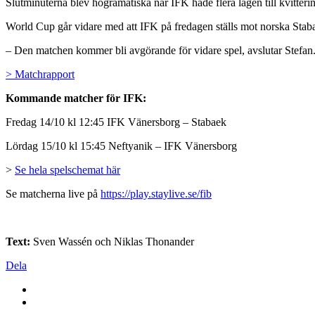
Slutminuterna blev högramatiska när IFK hade flera lägen till kvitteri
World Cup går vidare med att IFK på fredagen ställs mot norska Staba
– Den matchen kommer bli avgörande för vidare spel, avslutar Stefan
> Matchrapport
Kommande matcher för IFK:
Fredag 14/10 kl 12:45 IFK Vänersborg – Stabaek
Lördag 15/10 kl 15:45 Neftyanik – IFK Vänersborg
>
Se hela spelschemat här
Se matcherna live på
https://play.staylive.se/fib
Text:
Sven Wassén och Niklas Thonander
Dela