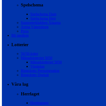
Spelschema
Spelschema Dam
Spelschema Herr
Supporterklubben Älgarna
Arena Vänersborg
Press
Bli medlem
Lotterier
50/50-lotter
Månadslotteriet 5050
Månadslotteriet 5050
Vinstplan
Bingolotto Prenumeration
Bingolotto Digitalt
Våra lag
Herrlaget
Herrtruppen