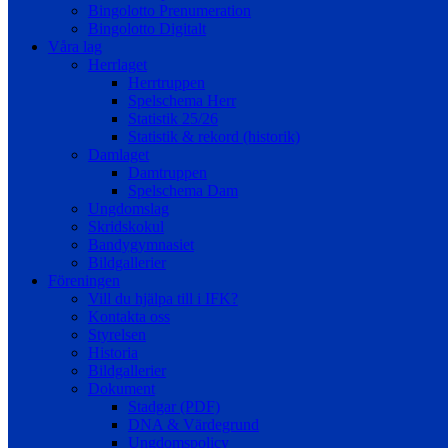
Bingolotto Prenumeration
Bingolotto Digitalt
Våra lag
Herrlaget
Herrtruppen
Spelschema Herr
Statistik 25/26
Statistik & rekord (historik)
Damlaget
Damtruppen
Spelschema Dam
Ungdomslag
Skridskokul
Bandygymnasiet
Bildgallerier
Föreningen
Vill du hjälpa till i IFK?
Kontakta oss
Styrelsen
Historia
Bildgallerier
Dokument
Stadgar (PDF)
DNA & Värdegrund
Ungdomspolicy