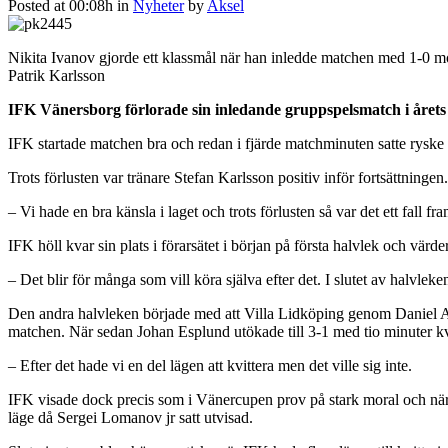
Posted at 00:08h
in
Nyheter
by
Aksel
Nikita Ivanov gjorde ett klassmål när han inledde matchen med 1-0 mo
Patrik Karlsson
IFK Vänersborg förlorade sin inledande gruppspelsmatch i årets W
IFK startade matchen bra och redan i fjärde matchminuten satte ryske sp
Trots förlusten var tränare Stefan Karlsson positiv inför fortsättningen.
– Vi hade en bra känsla i laget och trots förlusten så var det ett fall fra
IFK höll kvar sin plats i förarsätet i början på första halvlek och vär
– Det blir för många som vill köra själva efter det. I slutet av halvle
Den andra halvleken började med att Villa Lidköping genom Daniel An
matchen. När sedan Johan Esplund utökade till 3-1 med tio minuter k
– Efter det hade vi en del lägen att kvittera men det ville sig inte.
IFK visade dock precis som i Vänercupen prov på stark moral och när 
läge då Sergei Lomanov jr satt utvisad.