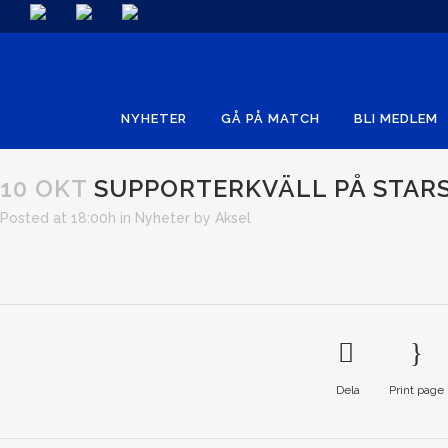
NYHETER
GÅ PÅ MATCH
BLI MEDLEM
10 OKT
SUPPORTERKVÄLL PÅ STARS
Posted at 18:00h
in
Nyheter
by
Aksel
Dela
Print page