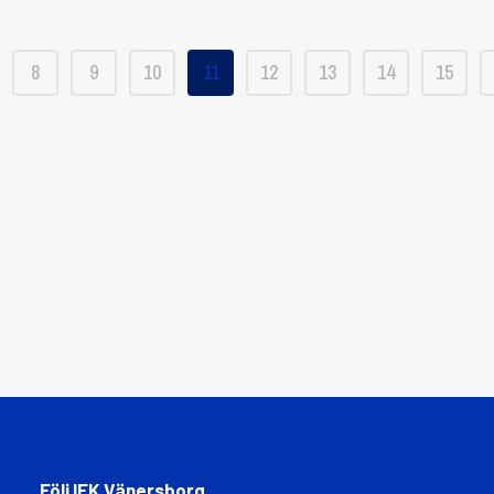
8
9
10
11
12
13
14
15
Följ IFK Vänersborg