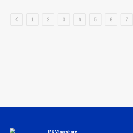
1
2
3
4
5
6
7
IFK Vänersborg