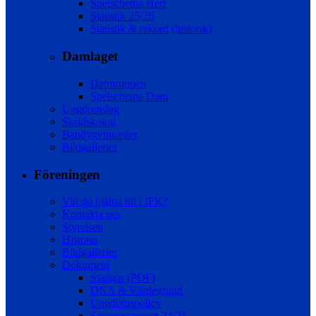
Spelschema Herr
Statistik 25/26
Statistik & rekord (historik)
Damlaget
Damtruppen
Spelschema Dam
Ungdomslag
Skridskokul
Bandygymnasiet
Bildgallerier
Föreningen
Vill du hjälpa till i IFK?
Kontakta oss
Styrelsen
Historia
Bildgallerier
Dokument
Stadgar (PDF)
DNA & Värdegrund
Ungdomspolicy
Säsongsrapport 24/25