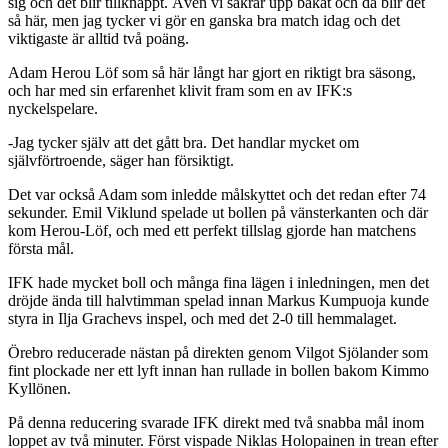
sig och det blir tillknäppt. Även vi säkrar upp bakåt och då blir det
så här, men jag tycker vi gör en ganska bra match idag och det
viktigaste är alltid två poäng.
Adam Herou Löf som så här långt har gjort en riktigt bra säsong,
och har med sin erfarenhet klivit fram som en av IFK:s
nyckelspelare.
-Jag tycker själv att det gått bra. Det handlar mycket om
självförtroende, säger han försiktigt.
Det var också Adam som inledde målskyttet och det redan efter 74
sekunder. Emil Viklund spelade ut bollen på vänsterkanten och där
kom Herou-Löf, och med ett perfekt tillslag gjorde han matchens
första mål.
IFK hade mycket boll och många fina lägen i inledningen, men det
dröjde ända till halvtimman spelad innan Markus Kumpuoja kunde
styra in Ilja Grachevs inspel, och med det 2-0 till hemmalaget.
Örebro reducerade nästan på direkten genom Vilgot Sjölander som
fint plockade ner ett lyft innan han rullade in bollen bakom Kimmo
Kyllönen.
På denna reducering svarade IFK direkt med två snabba mål inom
loppet av två minuter. Först vispade Niklas Holopainen in trean efter