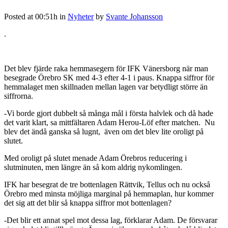
Posted at 00:51h
in
Nyheter
by
Svante Johansson
.
Det blev fjärde raka hemmasegern för IFK Vänersborg när man
besegrade Örebro SK med 4-3 efter 4-1 i paus. Knappa siffror för
hemmalaget men skillnaden mellan lagen var betydligt större än
siffrorna.
-Vi borde gjort dubbelt så många mål i första halvlek och då hade
det varit klart, sa mittfältaren Adam Herou-Löf efter matchen. Nu
blev det ändå ganska så lugnt, även om det blev lite oroligt på
slutet.
Med oroligt på slutet menade Adam Örebros reducering i
slutminuten, men längre än så kom aldrig nykomlingen.
IFK har besegrat de tre bottenlagen Rättvik, Tellus och nu också
Örebro med minsta möjliga marginal på hemmaplan, hur kommer
det sig att det blir så knappa siffror mot bottenlagen?
-Det blir ett annat spel mot dessa lag, förklarar Adam. De försvarar