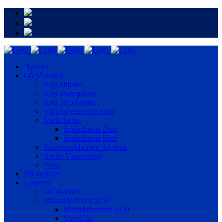
Nyheter
Gå på match
Köp biljetter
Köp säsongskort
Köp 50/50-lotter
Våra biljetter och entré
Spelschema
Spelschema Dam
Spelschema Herr
Supporterklubben Älgarna
Arena Vänersborg
Press
Bli medlem
Lotterier
50/50-lotter
Månadslotteriet 5050
Månadslotteriet 5050
Vinstplan