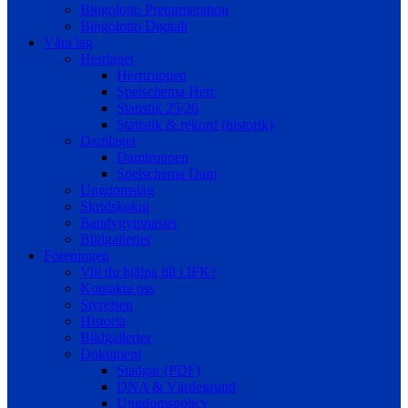
Bingolotto Prenumeration
Bingolotto Digitalt
Våra lag
Herrlaget
Herrtruppen
Spelschema Herr
Statistik 25/26
Statistik & rekord (historik)
Damlaget
Damtruppen
Spelschema Dam
Ungdomslag
Skridskokul
Bandygymnasiet
Bildgallerier
Föreningen
Vill du hjälpa till i IFK?
Kontakta oss
Styrelsen
Historia
Bildgallerier
Dokument
Stadgar (PDF)
DNA & Värdegrund
Ungdomspolicy