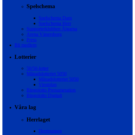
Spelschema
Spelschema Dam
Spelschema Herr
Supporterklubben Älgarna
Arena Vänersborg
Press
Bli medlem
Lotterier
50/50-lotter
Månadslotteriet 5050
Månadslotteriet 5050
Vinstplan
Bingolotto Prenumeration
Bingolotto Digitalt
Våra lag
Herrlaget
Herrtruppen