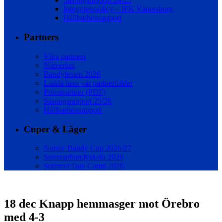
Integritetspolicy – IFK Vänersborg
Hållbarhetsrapport
Partners
Våra partners
Nätverket
Bandyfesten 2026
Ladda hem vår partnerfolder
Privatpartner (PDF)
Säsongsrapport 25/26
Hållbarhetsrapport
Cuper & Läger
Nordic Bandy Cup 2026/27
Sommarbandyskola 2026
Summer Day Camp 2026
18 dec
Knapp hemmasger mot Örebro
med 4-3