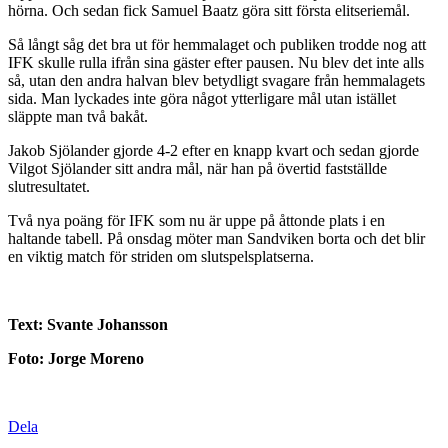
hörna. Och sedan fick Samuel Baatz göra sitt första elitseriemål.
Så långt såg det bra ut för hemmalaget och publiken trodde nog att
IFK skulle rulla ifrån sina gäster efter pausen. Nu blev det inte alls
så, utan den andra halvan blev betydligt svagare från hemmalagets
sida. Man lyckades inte göra något ytterligare mål utan istället
släppte man två bakåt.
Jakob Sjölander gjorde 4-2 efter en knapp kvart och sedan gjorde
Vilgot Sjölander sitt andra mål, när han på övertid fastställde
slutresultatet.
Två nya poäng för IFK som nu är uppe på åttonde plats i en
haltande tabell. På onsdag möter man Sandviken borta och det blir
en viktig match för striden om slutspelsplatserna.
Text: Svante Johansson
Foto: Jorge Moreno
Dela