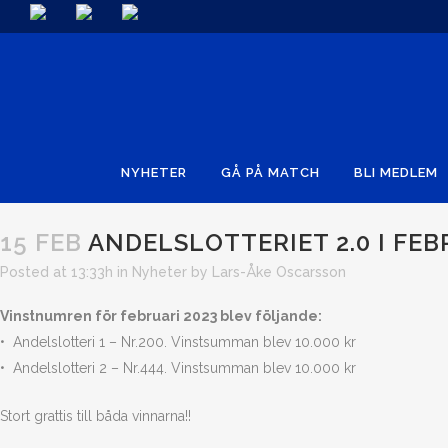
NYHETER
GÅ PÅ MATCH
BLI MEDLEM
15 FEB
ANDELSLOTTERIET 2.0 I FEB
Posted at 13:33h
in
Nyheter
by
Lars-Åke Oscarsson
Vinstnumren för februari 2023 blev följande:
• Andelslotteri 1 – Nr.200. Vinstsumman blev 10.000 kr
• Andelslotteri 2 – Nr.444. Vinstsumman blev 10.000 kr
Stort grattis till båda vinnarna!!