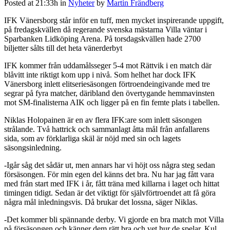
Posted at 21:33h
in
Nyheter
by
Martin Frändberg
IFK Vänersborg står inför en tuff, men mycket inspirerande uppgift,
på fredagskvällen då regerande svenska mästarna Villa väntar i
Sparbanken Lidköping Arena. På torsdagskvällen hade 2700
biljetter sålts till det heta vänerderbyt
IFK kommer från uddamålsseger 5-4 mot Rättvik i en match där
blåvitt inte riktigt kom upp i nivå. Som helhet har dock IFK
Vänersborg inlett elitseriesäsongen förtroendeingivande med tre
segrar på fyra matcher, däribland den övertygande hemmavinsten
mot SM-finalisterna AIK och ligger på en fin femte plats i tabellen.
Niklas Holopainen är en av flera IFK:are som inlett säsongen
strålande. Två hattrick och sammanlagt åtta mål från anfallarens
sida, som av förklarliga skäl är nöjd med sin och lagets
säsongsinledning.
-Igår såg det sådär ut, men annars har vi höjt oss några steg sedan
försäsongen. För min egen del känns det bra. Nu har jag fått vara
med från start med IFK i år, fått träna med killarna i laget och hittat
timingen tidigt. Sedan är det viktigt för självförtroendet att få göra
några mål inledningsvis. Då brukar det lossna, säger Niklas.
-Det kommer bli spännande derby. Vi gjorde en bra match mot Villa
på försäsongen och känner dem rätt bra och vet hur de spelar. Kul