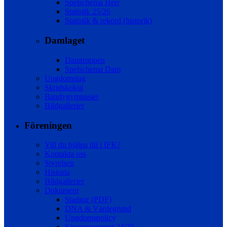
Spelschema Herr
Statistik 25/26
Statistik & rekord (historik)
Damlaget
Damtruppen
Spelschema Dam
Ungdomslag
Skridskokul
Bandygymnasiet
Bildgallerier
Föreningen
Vill du hjälpa till i IFK?
Kontakta oss
Styrelsen
Historia
Bildgallerier
Dokument
Stadgar (PDF)
DNA & Värdegrund
Ungdomspolicy
Säsongsrapport 24/25