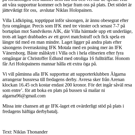
att våra supportrar kommer och hejar fram oss på plats. Det stödet är
jätteviktigt för oss, avslutar Niklas Holopainen.
Villa Lidköping, topptippat inför säsongen, är ännu obesegrat efter
fyra omgångar. Precis som IFK med tre vinster och senast 7-7 på
bortaplan mot Sandvikens AIK, där Villa hämtade upp ett underläge,
trots att laget drabbades av ett grovt matchstraff och fick spela en
längre tid med en man mindre. Laget ligger på andra plats efter
säsongens överraskning IFK Motala med en poäng mer än IFK
Vänersborg. Bäste målskytt i Villa och i hela elitserien efter fyra
omgångar är Christoffer Edlund med otroliga 16 fullträffar. Honom
får Ari Holopainens mannar hålla ett extra öga på.
Vi vill påminna alla IFK supportrar att supporterklubben Älgarna
arrangerar bussresa till fredagens derby. Avresa sker från Arenan
klockan 16.45 och kostar endast 200 kronor. För det ingår såväl resa
som entre’. för att boka en plats på bussen så mailar ni
algarna96@gmail.com
Missa inte chansen att ge IFK-laget ett ovärderligt stöd på plats i
fredagens häftiga derbybatalj.
Text: Niklas Thonander