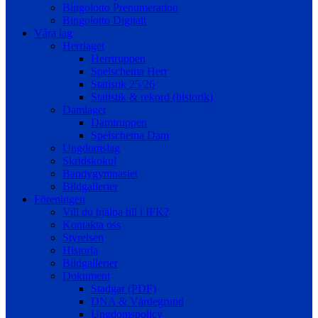
Bingolotto Prenumeration
Bingolotto Digitalt
Våra lag
Herrlaget
Herrtruppen
Spelschema Herr
Statistik 25/26
Statistik & rekord (historik)
Damlaget
Damtruppen
Spelschema Dam
Ungdomslag
Skridskokul
Bandygymnasiet
Bildgallerier
Föreningen
Vill du hjälpa till i IFK?
Kontakta oss
Styrelsen
Historia
Bildgallerier
Dokument
Stadgar (PDF)
DNA & Värdegrund
Ungdomspolicy