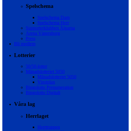
Spelschema
Spelschema Dam
Spelschema Herr
Supporterklubben Älgarna
Arena Vänersborg
Press
Bli medlem
Lotterier
50/50-lotter
Månadslotteriet 5050
Månadslotteriet 5050
Vinstplan
Bingolotto Prenumeration
Bingolotto Digitalt
Våra lag
Herrlaget
Herrtruppen