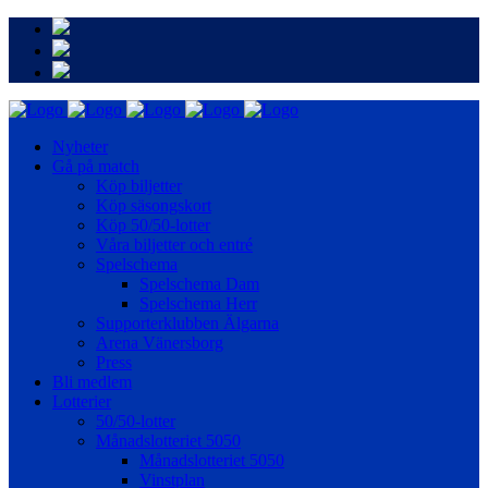
Nyheter
Gå på match
Köp biljetter
Köp säsongskort
Köp 50/50-lotter
Våra biljetter och entré
Spelschema
Spelschema Dam
Spelschema Herr
Supporterklubben Älgarna
Arena Vänersborg
Press
Bli medlem
Lotterier
50/50-lotter
Månadslotteriet 5050
Månadslotteriet 5050
Vinstplan