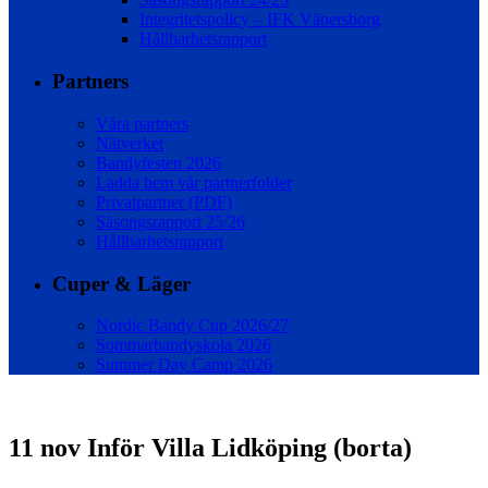
Integritetspolicy – IFK Vänersborg
Hållbarhetsrapport
Partners
Våra partners
Nätverket
Bandyfesten 2026
Ladda hem vår partnerfolder
Privatpartner (PDF)
Säsongsrapport 25/26
Hållbarhetsrapport
Cuper & Läger
Nordic Bandy Cup 2026/27
Sommarbandyskola 2026
Summer Day Camp 2026
11 nov
Inför Villa Lidköping (borta)