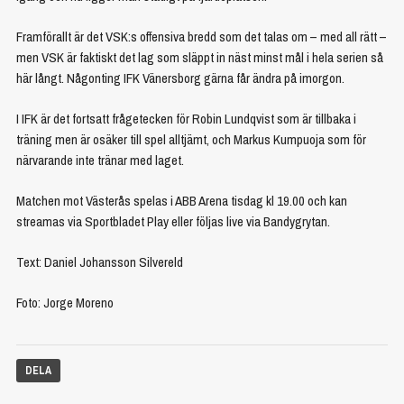
Framförallt är det VSK:s offensiva bredd som det talas om – med all rätt –
men VSK är faktiskt det lag som släppt in näst minst mål i hela serien så
här långt. Någonting IFK Vänersborg gärna får ändra på imorgon.
I IFK är det fortsatt frågetecken för Robin Lundqvist som är tillbaka i
träning men är osäker till spel alltjämt, och Markus Kumpuoja som för
närvarande inte tränar med laget.
Matchen mot Västerås spelas i ABB Arena tisdag kl 19.00 och kan
streamas via Sportbladet Play eller följas live via Bandygrytan.
Text: Daniel Johansson Silvereld
Foto: Jorge Moreno
DELA