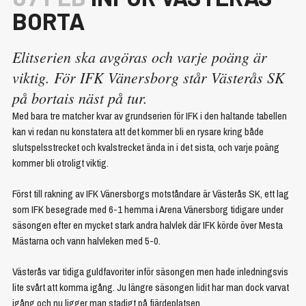
BORTA
Elitserien ska avgöras och varje poäng är
viktig. För IFK Vänersborg står Västerås SK
på bortais näst på tur.
Med bara tre matcher kvar av grundserien för IFK i den haltande tabellen
kan vi redan nu konstatera att det kommer bli en rysare kring både
slutspelsstrecket och kvalstrecket ända in i det sista, och varje poäng
kommer bli otroligt viktig.
Först till rakning av IFK Vänersborgs motståndare är Västerås SK, ett lag
som IFK besegrade med 6-1 hemma i Arena Vänersborg tidigare under
säsongen efter en mycket stark andra halvlek där IFK körde över Mesta
Mästarna och vann halvleken med 5-0.
Västerås var tidiga guldfavoriter inför säsongen men hade inledningsvis
lite svårt att komma igång. Ju längre säsongen lidit har man dock varvat
igång och nu ligger man stadigt på fjärdeplatsen.