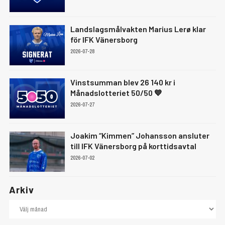
Landslagsmålvakten Marius Lerø klar
för IFK Vänersborg
2026-07-28
Vinstsumman blev 26 140 kr i
Månadslotteriet 50/50 💙
2026-07-27
Joakim “Kimmen” Johansson ansluter
till IFK Vänersborg på korttidsavtal
2026-07-02
Arkiv