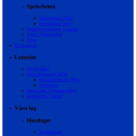
Spelschema
Spelschema Dam
Spelschema Herr
Supporterklubben Älgarna
Arena Vänersborg
Press
Bli medlem
Lotterier
50/50-lotter
Månadslotteriet 5050
Månadslotteriet 5050
Vinstplan
Bingolotto Prenumeration
Bingolotto Digitalt
Våra lag
Herrlaget
Herrtruppen