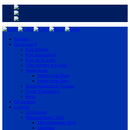
Nyheter
Gå på match
Köp biljetter
Köp säsongskort
Köp 50/50-lotter
Våra biljetter och entré
Spelschema
Spelschema Dam
Spelschema Herr
Supporterklubben Älgarna
Arena Vänersborg
Press
Bli medlem
Lotterier
50/50-lotter
Månadslotteriet 5050
Månadslotteriet 5050
Vinstplan