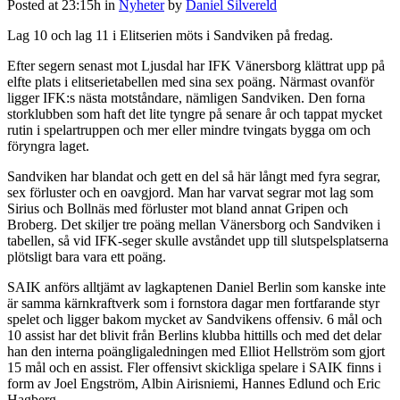
Posted at 23:15h
in
Nyheter
by
Daniel Silvereld
Lag 10 och lag 11 i Elitserien möts i Sandviken på fredag.
Efter segern senast mot Ljusdal har IFK Vänersborg klättrat upp på
elfte plats i elitserietabellen med sina sex poäng. Närmast ovanför
ligger IFK:s nästa motståndare, nämligen Sandviken. Den forna
storklubben som haft det lite tyngre på senare år och tappat mycket
rutin i spelartruppen och mer eller mindre tvingats bygga om och
föryngra laget.
Sandviken har blandat och gett en del så här långt med fyra segrar,
sex förluster och en oavgjord. Man har varvat segrar mot lag som
Sirius och Bollnäs med förluster mot bland annat Gripen och
Broberg. Det skiljer tre poäng mellan Vänersborg och Sandviken i
tabellen, så vid IFK-seger skulle avståndet upp till slutspelsplatserna
plötsligt bara vara ett poäng.
SAIK anförs alltjämt av lagkaptenen Daniel Berlin som kanske inte
är samma kärnkraftverk som i fornstora dagar men fortfarande styr
spelet och ligger bakom mycket av Sandvikens offensiv. 6 mål och
10 assist har det blivit från Berlins klubba hittills och med det delar
han den interna poängligaledningen med Elliot Hellström som gjort
15 mål och en assist. Fler offensivt skickliga spelare i SAIK finns i
form av Joel Engström, Albin Airisniemi, Hannes Edlund och Eric
Hagberg.