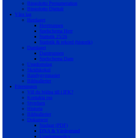
Bingolotto Prenumeration
Bingolotto Digitalt
Våra lag
Herrlaget
Herrtruppen
Spelschema Herr
Statistik 25/26
Statistik & rekord (historik)
Damlaget
Damtruppen
Spelschema Dam
Ungdomslag
Skridskokul
Bandygymnasiet
Bildgallerier
Föreningen
Vill du hjälpa till i IFK?
Kontakta oss
Styrelsen
Historia
Bildgallerier
Dokument
Stadgar (PDF)
DNA & Värdegrund
Ungdomspolicy