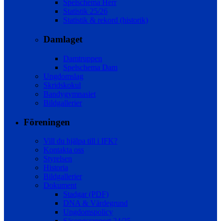
Spelschema Herr
Statistik 25/26
Statistik & rekord (historik)
Damlaget
Damtruppen
Spelschema Dam
Ungdomslag
Skridskokul
Bandygymnasiet
Bildgallerier
Föreningen
Vill du hjälpa till i IFK?
Kontakta oss
Styrelsen
Historia
Bildgallerier
Dokument
Stadgar (PDF)
DNA & Värdegrund
Ungdomspolicy
Säsongsrapport 24/25