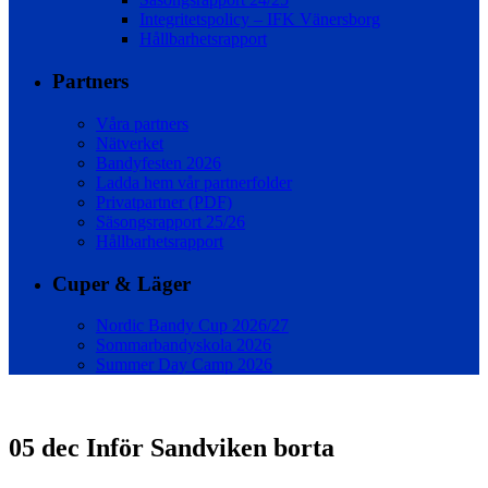
Integritetspolicy – IFK Vänersborg
Hållbarhetsrapport
Partners
Våra partners
Nätverket
Bandyfesten 2026
Ladda hem vår partnerfolder
Privatpartner (PDF)
Säsongsrapport 25/26
Hållbarhetsrapport
Cuper & Läger
Nordic Bandy Cup 2026/27
Sommarbandyskola 2026
Summer Day Camp 2026
05 dec
Inför Sandviken borta