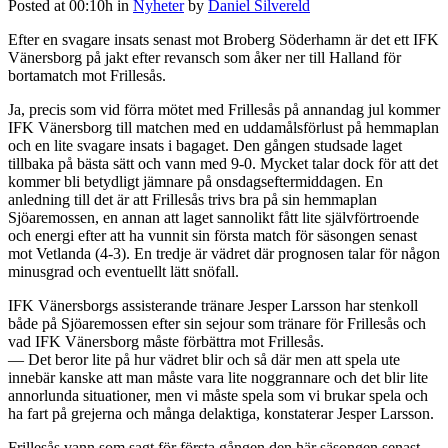
Posted at 00:10h
in
Nyheter
by
Daniel Silvereld
Efter en svagare insats senast mot Broberg Söderhamn är det ett IFK
Vänersborg på jakt efter revansch som åker ner till Halland för
bortamatch mot Frillesås.
Ja, precis som vid förra mötet med Frillesås på annandag jul kommer
IFK Vänersborg till matchen med en uddamålsförlust på hemmaplan
och en lite svagare insats i bagaget. Den gången studsade laget
tillbaka på bästa sätt och vann med 9-0. Mycket talar dock för att det
kommer bli betydligt jämnare på onsdagseftermiddagen. En
anledning till det är att Frillesås trivs bra på sin hemmaplan
Sjöaremossen, en annan att laget sannolikt fått lite självförtroende
och energi efter att ha vunnit sin första match för säsongen senast
mot Vetlanda (4-3). En tredje är vädret där prognosen talar för någon
minusgrad och eventuellt lätt snöfall.
IFK Vänersborgs assisterande tränare Jesper Larsson har stenkoll
både på Sjöaremossen efter sin sejour som tränare för Frillesås och
vad IFK Vänersborg måste förbättra mot Frillesås.
— Det beror lite på hur vädret blir och så där men att spela ute
innebär kanske att man måste vara lite noggrannare och det blir lite
annorlunda situationer, men vi måste spela som vi brukar spela och
ha fart på grejerna och många delaktiga, konstaterar Jesper Larsson.
Frillesås vann som sagt för första gången den här säsongen senast