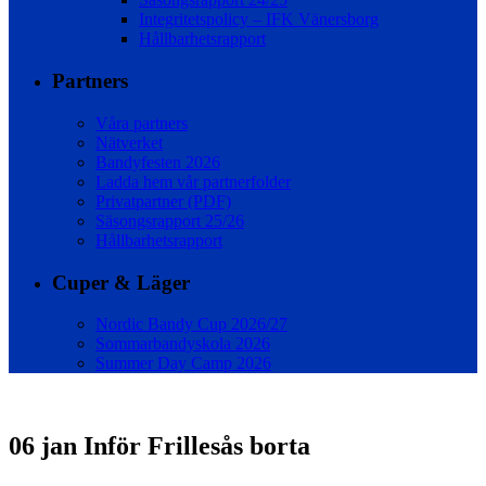
Integritetspolicy – IFK Vänersborg
Hållbarhetsrapport
Partners
Våra partners
Nätverket
Bandyfesten 2026
Ladda hem vår partnerfolder
Privatpartner (PDF)
Säsongsrapport 25/26
Hållbarhetsrapport
Cuper & Läger
Nordic Bandy Cup 2026/27
Sommarbandyskola 2026
Summer Day Camp 2026
06 jan
Inför Frillesås borta