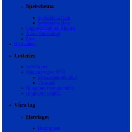
Spelschema
Spelschema Dam
Spelschema Herr
Supporterklubben Älgarna
Arena Vänersborg
Press
Bli medlem
Lotterier
50/50-lotter
Månadslotteriet 5050
Månadslotteriet 5050
Vinstplan
Bingolotto Prenumeration
Bingolotto Digitalt
Våra lag
Herrlaget
Herrtruppen