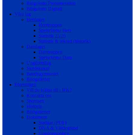
Bingolotto Prenumeration
Bingolotto Digitalt
Våra lag
Herrlaget
Herrtruppen
Spelschema Herr
Statistik 25/26
Statistik & rekord (historik)
Damlaget
Damtruppen
Spelschema Dam
Ungdomslag
Skridskokul
Bandygymnasiet
Bildgallerier
Föreningen
Vill du hjälpa till i IFK?
Kontakta oss
Styrelsen
Historia
Bildgallerier
Dokument
Stadgar (PDF)
DNA & Värdegrund
Ungdomspolicy