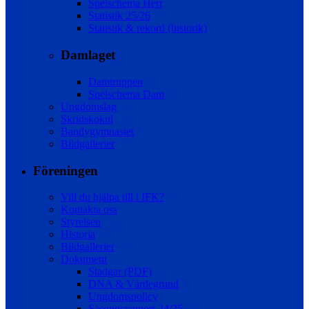
Spelschema Herr
Statistik 25/26
Statistik & rekord (historik)
Damlaget
Damtruppen
Spelschema Dam
Ungdomslag
Skridskokul
Bandygymnasiet
Bildgallerier
Föreningen
Vill du hjälpa till i IFK?
Kontakta oss
Styrelsen
Historia
Bildgallerier
Dokument
Stadgar (PDF)
DNA & Värdegrund
Ungdomspolicy
Säsongsrapport 24/25