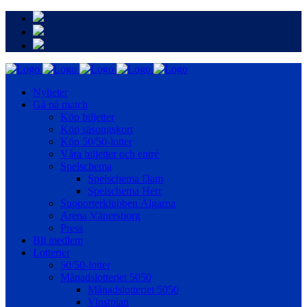
Nyheter
Gå på match
Köp biljetter
Köp säsongskort
Köp 50/50-lotter
Våra biljetter och entré
Spelschema
Spelschema Dam
Spelschema Herr
Supporterklubben Älgarna
Arena Vänersborg
Press
Bli medlem
Lotterier
50/50-lotter
Månadslotteriet 5050
Månadslotteriet 5050
Vinstplan