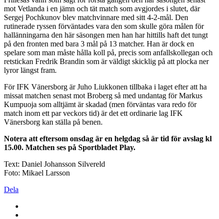
mot Vetlanda i en jämn och tät match som avgjordes i slutet, där
Sergej Pochkunov blev matchvinnare med sitt 4-2-mål. Den
rutinerade ryssen förväntades vara den som skulle göra målen för
hallänningarna den här säsongen men han har hittills haft det tungt
på den fronten med bara 3 mål på 13 matcher. Han är dock en
spelare som man måste hålla koll på, precis som anfallskollegan och
retstickan Fredrik Brandin som är väldigt skicklig på att plocka ner
lyror längst fram.
För IFK Vänersborg är Juho Liukkonen tillbaka i laget efter att ha
missat matchen senast mot Broberg så med undantag för Markus
Kumpuoja som alltjämt är skadad (men förväntas vara redo för
match inom ett par veckors tid) är det ett ordinarie lag IFK
Vänersborg kan ställa på benen.
Notera att eftersom onsdag är en helgdag så är tid för avslag kl
15.00. Matchen ses på Sportbladet Play.
Text: Daniel Johansson Silvereld
Foto: Mikael Larsson
Dela