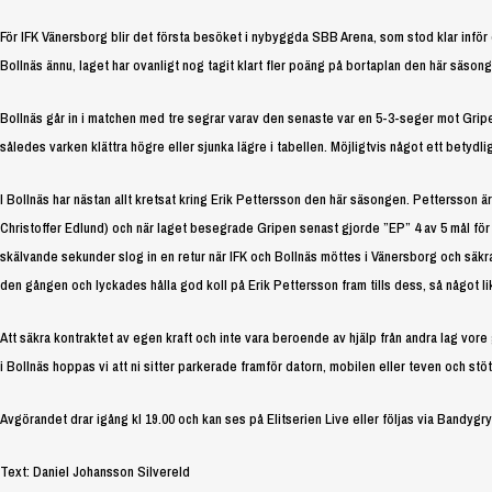
För IFK Vänersborg blir det första besöket i nybyggda SBB Arena, som stod klar inför
Bollnäs ännu, laget har ovanligt nog tagit klart fler poäng på bortaplan den här säs
Bollnäs går in i matchen med tre segrar varav den senaste var en 5-3-seger mot Gripe
således varken klättra högre eller sjunka lägre i tabellen. Möjligtvis något ett betydl
I Bollnäs har nästan allt kretsat kring Erik Pettersson den här säsongen. Pettersson ä
Christoffer Edlund) och när laget besegrade Gripen senast gjorde ”EP” 4 av 5 mål för
skälvande sekunder slog in en retur när IFK och Bollnäs möttes i Vänersborg och säk
den gången och lyckades hålla god koll på Erik Pettersson fram tills dess, så något
Att säkra kontraktet av egen kraft och inte vara beroende av hjälp från andra lag vore 
i Bollnäs hoppas vi att ni sitter parkerade framför datorn, mobilen eller teven och stöt
Avgörandet drar igång kl 19.00 och kan ses på Elitserien Live eller följas via Bandygry
Text: Daniel Johansson Silvereld