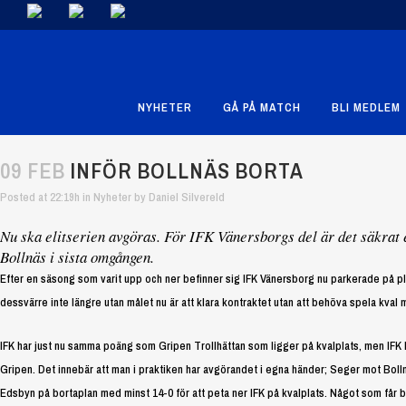
NYHETER
GÅ PÅ MATCH
BLI MEDLEM
09 FEB
INFÖR BOLLNÄS BORTA
Posted at 22:19h
in
Nyheter
by
Daniel Silvereld
Nu ska elitserien avgöras. För IFK Vänersborgs del är det säkrat e
Bollnäs i sista omgången.
Efter en säsong som varit upp och ner befinner sig IFK Vänersborg nu parkerade på pla
dessvärre inte längre utan målet nu är att klara kontraktet utan att behöva spela kval m
IFK har just nu samma poäng som Gripen Trollhättan som ligger på kvalplats, men IFK ha
Gripen. Det innebär att man i praktiken har avgörandet i egna händer; Seger mot B
Edsbyn på bortaplan med minst 14-0 för att peta ner IFK på kvalplats. Något som får