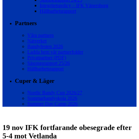
Integritetspolicy – IFK Vänersborg
Hållbarhetsrapport
Partners
Våra partners
Nätverket
Bandyfesten 2026
Ladda hem vår partnerfolder
Privatpartner (PDF)
Säsongsrapport 25/26
Hållbarhetsrapport
Cuper & Läger
Nordic Bandy Cup 2026/27
Sommarbandyskola 2026
Summer Day Camp 2026
19 nov
IFK fortfarande obesegrade efter
5-4 mot Vetlanda