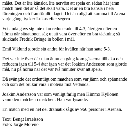
målet. Det är lite känslor, lite nervöst att spela en sådan här jämn
match men det är så det skall vara. Det är en bra känsla i hela
föreningen och framförallt i laget. Det är roligt att komma till Arena
varje gång, tycker Lukas efter segern.
Vetlanda gavs sig inte utan reducerade till 4-3, återigen efter en
hörna när situationen såg ut att vara över efter en bra täckning så
skickade Fredrik Bringe in bollen i mål.
Emil Viklund gjorde sitt andra för kvällen när han satte 5-3.
Det var inte över där utan ännu en gång kom gästerna tillbaka och
reducera igen till 5-4 åter igen var det Joakim Andersson som gjorde
mål, nu på hörna när det var två minuter kvar att spela.
Då svängde det ordentligt om matchen som var jämn och spännande
och som det brukar vara i mötena mot Vetlanda.
Joakim Andersson var som vanligt farlig men Kimmo Kyllönen
vann den matchen i matchen. Han var lysande.
En match med en hel del dramatik sågs av 966 personer i Arenan.
Text: Bengt Israelsson
Foto: Jorge Moreno