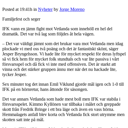
Posted at 19:41h
in
Nyheter
by
Jorge Moreno
Familjefest och seger
IFK vann en jämn fight mot Vetlanda som innehöll en hel del
dramatik. Det var två lag som följdes åt hela vägen.
– Det var väldigt jämnt som det brukar vara mot Vetlanda men idag
plockade vi med oss två poäng och det är fantastiskt skönt, säger
Jesper Bryngelsson. Vi hade lite för mycket respekt för deras lyftspel
så vi fick hem för mycket folk stundtals och var lite passiva i vårt
försvarsspel och då fick vi inte med offensiven. Det är starkt att
vinna och det stärker gruppen ännu mer när det nu hackade lite,
tycker Jesper.
Sex minuter tog det innan Emil Viklund gjorde mål igen och 1-0 till
IFK på en hörnretur, hans åttonde för säsongen.
Det var annars Vetlanda som hade mest boll men IFK var stabila i
försvarsspelet. Kimmo Kyllönen var tillbaka i målet och greppade
skott från Fredrik Bringe i ett bra läge och även en vass hörna.
Hemmalagets anfall blev korta och Vetlanda fick stort utrymme men
skotten satt inte på mål.