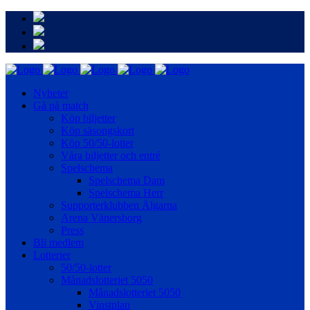
Nyheter
Gå på match
Köp biljetter
Köp säsongskort
Köp 50/50-lotter
Våra biljetter och entré
Spelschema
Spelschema Dam
Spelschema Herr
Supporterklubben Älgarna
Arena Vänersborg
Press
Bli medlem
Lotterier
50/50-lotter
Månadslotteriet 5050
Månadslotteriet 5050
Vinstplan