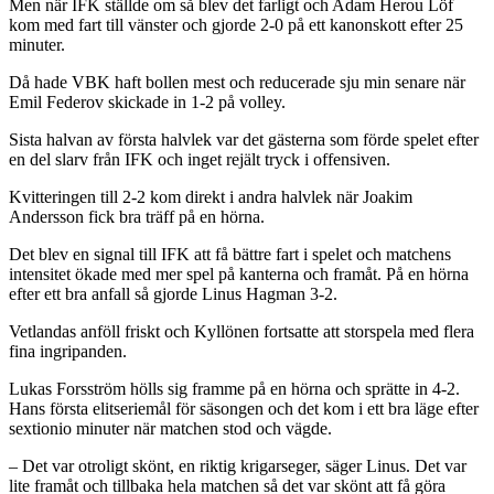
Men när IFK ställde om så blev det farligt och Adam Herou Löf
kom med fart till vänster och gjorde 2-0 på ett kanonskott efter 25
minuter.
Då hade VBK haft bollen mest och reducerade sju min senare när
Emil Federov skickade in 1-2 på volley.
Sista halvan av första halvlek var det gästerna som förde spelet efter
en del slarv från IFK och inget rejält tryck i offensiven.
Kvitteringen till 2-2 kom direkt i andra halvlek när Joakim
Andersson fick bra träff på en hörna.
Det blev en signal till IFK att få bättre fart i spelet och matchens
intensitet ökade med mer spel på kanterna och framåt. På en hörna
efter ett bra anfall så gjorde Linus Hagman 3-2.
Vetlandas anföll friskt och Kyllönen fortsatte att storspela med flera
fina ingripanden.
Lukas Forsström hölls sig framme på en hörna och sprätte in 4-2.
Hans första elitseriemål för säsongen och det kom i ett bra läge efter
sextionio minuter när matchen stod och vägde.
– Det var otroligt skönt, en riktig krigarseger, säger Linus. Det var
lite framåt och tillbaka hela matchen så det var skönt att få göra