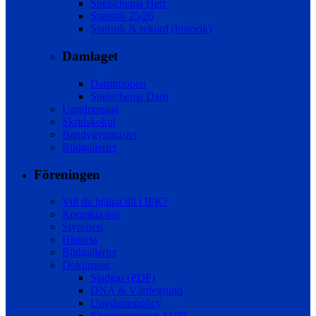
Spelschema Herr
Statistik 25/26
Statistik & rekord (historik)
Damlaget
Damtruppen
Spelschema Dam
Ungdomslag
Skridskokul
Bandygymnasiet
Bildgallerier
Föreningen
Vill du hjälpa till i IFK?
Kontakta oss
Styrelsen
Historia
Bildgallerier
Dokument
Stadgar (PDF)
DNA & Värdegrund
Ungdomspolicy
Säsongsrapport 24/25