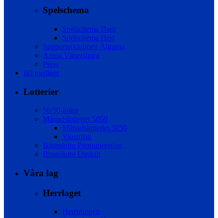
Spelschema
Spelschema Dam
Spelschema Herr
Supporterklubben Älgarna
Arena Vänersborg
Press
Bli medlem
Lotterier
50/50-lotter
Månadslotteriet 5050
Månadslotteriet 5050
Vinstplan
Bingolotto Prenumeration
Bingolotto Digitalt
Våra lag
Herrlaget
Herrtruppen