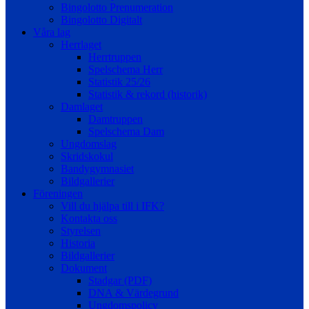
Bingolotto Prenumeration
Bingolotto Digitalt
Våra lag
Herrlaget
Herrtruppen
Spelschema Herr
Statistik 25/26
Statistik & rekord (historik)
Damlaget
Damtruppen
Spelschema Dam
Ungdomslag
Skridskokul
Bandygymnasiet
Bildgallerier
Föreningen
Vill du hjälpa till i IFK?
Kontakta oss
Styrelsen
Historia
Bildgallerier
Dokument
Stadgar (PDF)
DNA & Värdegrund
Ungdomspolicy