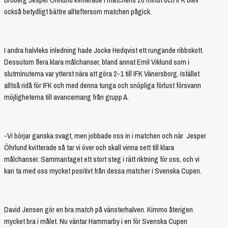
också betydligt bättre allteftersom matchen pågick.
I andra halvleks inledning hade Jocke Hedqvist ett rungande ribbskott.
Dessutom flera klara målchanser, bland annat Emil Viklund som i
slutminuterna var ytterst nära att göra 2-1 till IFK Vänersborg. Istället
alltså ridå för IFK och med denna tunga och snöpliga förlust försvann
möjligheterna till avancemang från grupp A.
-Vi börjar ganska svagt, men jobbade oss in i matchen och när Jesper
Öhrlund kvitterade så tar vi över och skall vinna sett till klara
målchanser. Sammantaget ett stort steg i rätt riktning för oss, och vi
kan ta med oss mycket positivt från dessa matcher i Svenska Cupen.
David Jensen gör en bra match på vänsterhalven. Kimmo återigen
mycket bra i målet. Nu väntar Hammarby i en för Svenska Cupen