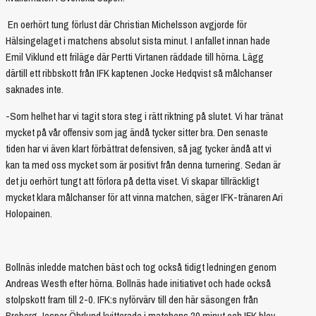
En oerhört tung förlust där Christian Michelsson avgjorde för
Hälsingelaget i matchens absolut sista minut. I anfallet innan hade
Emil Viklund ett friläge där Pertti Virtanen räddade till hörna. Lägg
därtill ett ribbskott från IFK kaptenen Jocke Hedqvist så målchanser
saknades inte.
-Som helhet har vi tagit stora steg i rätt riktning på slutet. Vi har tränat
mycket på vår offensiv som jag ändå tycker sitter bra. Den senaste
tiden har vi även klart förbättrat defensiven, så jag tycker ändå att vi
kan ta med oss mycket som är positivt från denna turnering. Sedan är
det ju oerhört tungt att förlora på detta viset. Vi skapar tillräckligt
mycket klara målchanser för att vinna matchen, säger IFK-tränaren Ari
Holopainen.
Bollnäs inledde matchen bäst och tog också tidigt ledningen genom
Andreas Westh efter hörna. Bollnäs hade initiativet och hade också
stolpskott fram till 2-0. IFK:s nyförvärv till den här säsongen från
Broberg Jesper Öhrlund kvitterade i matchens 20 minut och IFK blev