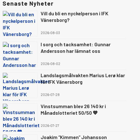
Senaste Nyheter
Vill du bli en nyckelperson i IFK
Vänersborg?
2026-08-03
I sorg och tacksamhet: Gunnar
Andersson har lämnat oss
2026-08-02
Landslagsmålvakten Marius Lerø klar
för IFK Vänersborg
2026-07-28
Vinstsumman blev 26 140 kr i
Månadslotteriet 50/50 💙
2026-07-27
Joakim “Kimmen” Johansson